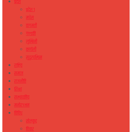
प्रदेश
प्रदेश १
मधेस
वागमती
गण्डकी
लुम्बिनी
कर्णाली
सुदुरपस्चिम
राष्ट्रिय
समाज
राजनीति
शिक्षा
सम्पादकीय
मनोरञ्जन
विविध
खेलकुद
विचार