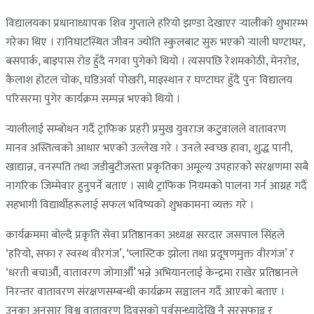
विद्यालयका प्रधानाध्यापक शिव गुप्ताले हरियो झण्डा देखाएर र्‍यालीको शुभारम्भ
गरेका थिए । रानिघाटस्थित जीवन ज्योति स्कुलबाट सुरु भएको र्‍याली घण्टाघर,
बसपार्क, बाइपास रोड हुँदै नगवा पुगेको थियो । त्यसपछि रेशमकोठी, मेनरोड,
कैलाश होटल चोक, घडिअर्वा पोखरी, माइस्थान र घण्टाघर हुँदै पुनः विद्यालय
परिसरमा पुगेर कार्यक्रम सम्पन्न भएको थियो ।
र्‍यालीलाई सम्बोधन गर्दै ट्राफिक प्रहरी प्रमुख युवराज कटुवालले वातावरण
मानव अस्तित्वको आधार भएको उल्लेख गरे । उनले स्वच्छ हावा, शुद्ध पानी,
खाद्यान्न, वनस्पति तथा जडीबुटीजस्ता प्रकृतिका अमूल्य उपहारको संरक्षणमा सबै
नागरिक जिम्मेवार हुनुपर्ने बताए । साथै ट्राफिक नियमको पालना गर्न आग्रह गर्दै
सहभागी विद्यार्थीहरूलाई सफल भविष्यको शुभकामना व्यक्त गरे ।
कार्यक्रममा बोल्दै प्रकृति सेवा प्रतिष्ठानका अध्यक्ष सरदार जसपाल सिंहले
‘हरियो, सफा र स्वस्थ वीरगंज’, ‘प्लास्टिक झोला तथा प्रदूषणमुक्त वीरगंज’ र
‘धरती बचाऔँ, वातावरण जोगाऔँ’ भन्ने अभियानलाई केन्द्रमा राखेर प्रतिष्ठानले
निरन्तर वातावरण संरक्षणसम्बन्धी कार्यक्रम सञ्चालन गर्दै आएको बताए ।
उनका अनुसार विश्व वातावरण दिवसको पूर्वसन्ध्यादेखि नै सरसफाइ र