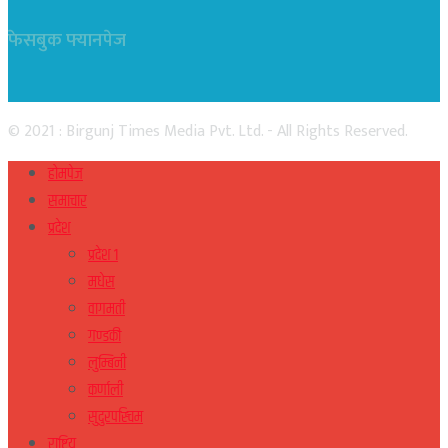
फेसबुक फ्यानपेज
© 2021 : Birgunj Times Media Pvt. Ltd. - All Rights Reserved.
होमपेज
समाचार
प्रदेश
प्रदेश १
मधेस
वागमती
गण्डकी
लुम्बिनी
कर्णाली
सुदुरपस्चिम
राष्ट्रिय