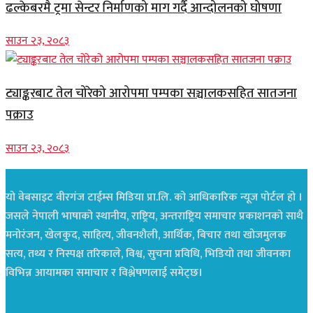
ढल्केबरमै ट्रमा सेन्टर निर्माणको माग गर्दै आन्दोलनको घोषणा
साउन २३, २०८३
ट्याङ्करबाट तेल चोरेको आरोपमा पम्पका सञ्चालकसहित सातजना
पक्राउ
साउन २३, २०८३
यो वेबसाइट वीरगंज टाईम्स मिडिया प्रा.लि. को आधिकारिक न्यूज पोर्टल हो ।
जसले नेपाली भाषाको स्थानीय, राष्ट्रिय, अन्तराष्ट्रिय समाचार प्रकाशनको साथै
मनोरंजन, खेलकुद, साहित्य, जीवनशैली, आर्थिक, बिचार तथा खोजमुलक
सत्य, तथ्य र निस्पक्ष तरिकाले, विश्व, सुचना प्रविधि, भिडियो तथा जीवनका
विभिन्न आयामका समाचार र विश्लेषणलाई समेट्छ।