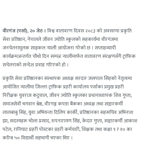
वीरगंज (पर्सा), २० जेठ ।
विश्व वातावरण दिवस २०८३ को अवसरमा प्रकृति
सेवा प्रतिष्ठान, नेपालले जीवन ज्योति स्कुलको सहकार्यमा वीरगंजमा
जनचेतनामूलक साइकल र्‍याली आयोजना गरेको छ । सप्ताहव्यापी
कार्यक्रमअन्तर्गत चौथो दिन सम्पन्न र्‍यालीमार्फत वातावरण संरक्षणसँगै ट्राफिक
सचेतनाको सन्देश प्रवाह गरिएको हो ।
प्रकृति सेवा प्रतिष्ठानका संस्थापक अध्यक्ष सरदार जसपाल सिंहको नेतृत्वमा
आयोजित र्‍यालीमा जिल्ला ट्राफिक प्रहरी कार्यालय पर्साका प्रमुख प्रहरी
निरीक्षक युवराज कटुवाल, जीवन ज्योति स्कुलका प्रधानाध्यापक शिव गुप्ता,
समाजसेवी भगवान श्रेष्ठ, वीरगञ्ज कपडा बैंकका अध्यक्ष तथा सञ्चारकर्मी
लालबाबु सिंह, युवा अभियन्ता दिलिप कार्की, प्रतिष्ठानका सहसचिव अभिनाश
झा, सदस्यहरू भोला प्रसाद, रुपनारायण सिंह, केदार गुप्ता, सञ्चारकर्मी आकाश
पटेल, रानिघाट प्रहरी पोस्टका प्रहरी कर्मचारी, शिक्षक तथा कक्षा ९ र १० का
करिब ५० विद्यार्थी सहभागी भएका थिए ।