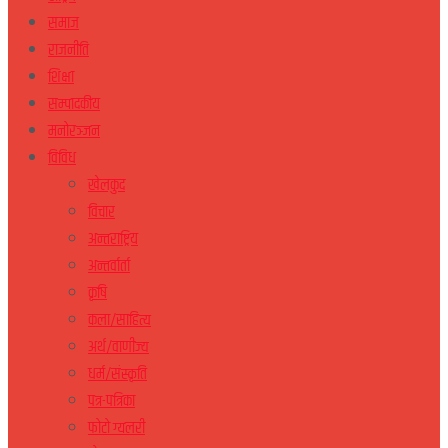
समाज
राजनीति
शिक्षा
सम्पादकीय
मनोरञ्जन
विविध
खेलकुद
विचार
अन्तराष्ट्रिय
अन्तर्वार्ता
कृषि
कला/साहित्य
अर्थ/वाणीज्य
धर्म/संस्कृति
पत्र-पत्रिका
फोटो ग्यलरी