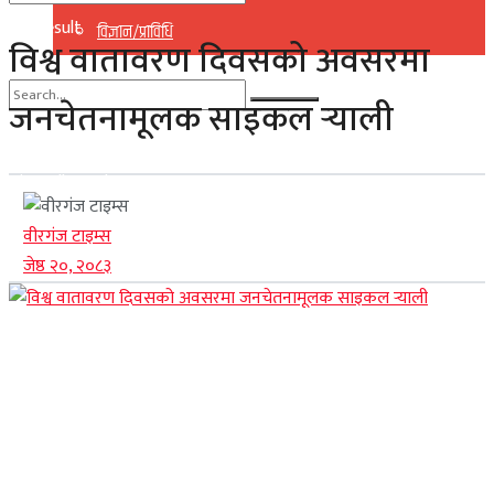
No Result
विज्ञान/प्राविधि
विश्व वातावरण दिवसको अवसरमा
View All Result
जनचेतनामूलक साइकल र्‍याली
No Result
View All Result
वीरगंज टाइम्स
जेष्ठ २०, २०८३