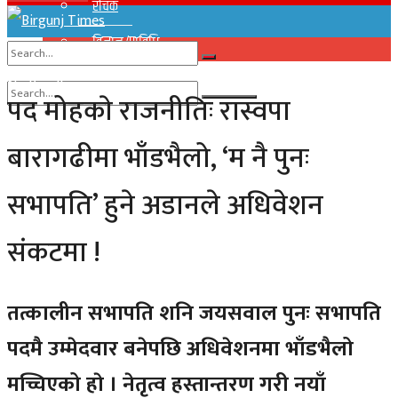
रोचक
विज्ञान/प्राविधि
No Result
पद मोहकाे राजनीतिः रास्वपा
View All Result
No Result
बारागढीमा भाँडभैलो, ‘म नै पुनः
View All Result
सभापति’ हुने अडानले अधिवेशन
संकटमा !
तत्कालीन सभापति शनि जयसवाल पुनः सभापति
पदमै उम्मेदवार बनेपछि अधिवेशनमा भाँडभैलो
मच्चिएको हाे । नेतृत्व हस्तान्तरण गरी नयाँ