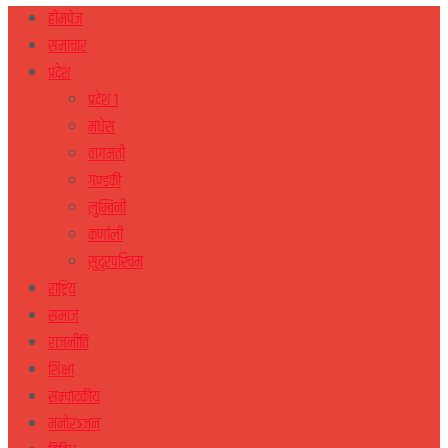
होमपेज
समाचार
प्रदेश
प्रदेश १
मधेस
वागमती
गण्डकी
लुम्बिनी
कर्णाली
सुदुरपस्चिम
राष्ट्रिय
समाज
राजनीति
शिक्षा
सम्पादकीय
मनोरञ्जन