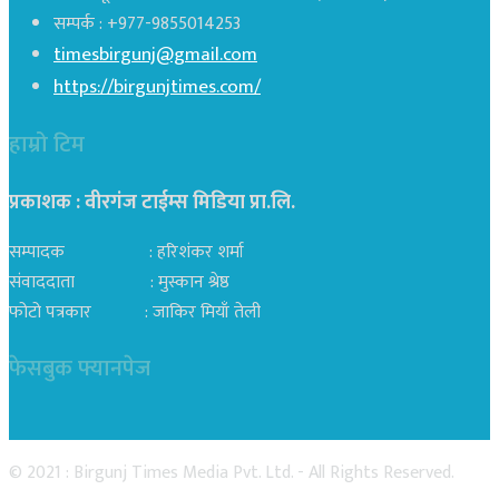
सम्पर्क : +977-9855014253
timesbirgunj@gmail.com
https://birgunjtimes.com/
हाम्रो टिम
प्रकाशक : वीरगंज टाईम्स मिडिया प्रा‍.लि.
सम्पादक : हरिशंकर शर्मा
संवाददाता : मुस्कान श्रेष्ठ
फोटो पत्रकार : जाकिर मियाँ तेली
फेसबुक फ्यानपेज
© 2021 : Birgunj Times Media Pvt. Ltd. - All Rights Reserved.