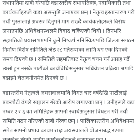
सभापतिमा दाबी गरेपछि वडास्तरीय सभापतिहरू, पदाधिकारी तथा
कार्यकर्ताहरूले कडा असन्तुष्टि जनाएका छन् । नेतृत्व हस्तान्तरण गरी
नयाँ पुस्तालाई अवसर दिनुपर्ने माग राख्दै कार्यकर्ताहरूले विरोध
जनाएपछि अधिवेशनस्थलमै विवाद चर्किएको थियो । दिनभरि
सहमतिको प्रयास भएपनि कुनै निष्कर्ष ननिस्किएपछि जिल्ला संगठन
निर्माण विशेष समितिले जेठ १८ गतेसम्मका लागि थप एक दिनको
समय दिएको छ । समितिले सहमतिबाट नेतृत्व चयन गर्न आग्रह गर्दै
त्यसो हुन नसके पार्टीको कार्यविधिअनुसार अधिवेशन प्रक्रिया अगाडि
बढाइने चेतावनीसमेत दिएको छ ।
वडास्तरीय नेतृत्वले जयसवालमाथि विगत चार वर्षदेखि पार्टीलाई
एकलौटी ढंगले सञ्चालन गरेको आरोप लगाएका छन् । उनीहरूले वडा
नम्बर २ र ६ का समितिहरू आफ्नो स्वार्थअनुसार विघटन गरी नयाँ
समिति गठन गरिएको दाबी गरेका छन् । पालिकास्तरीय अधिवेशनमा
समेत आफ्नो प्रभाव कायम राख्न जयसवालले योजनाबद्ध रूपमा
चलखेल गरेको आरोप कार्यकर्ताहरूले लगाएका छन् ।