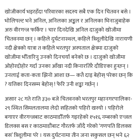
खोजीकार्य भइरहँदा परिवारका सदस्य सबै एक दिन चितवन बसे ।
भोलिपल्ट भने अनिल, अनिलका अङ्कल र अनिलका भिनाजुबाहेक
अरु वीरगन्ज फर्किए । चार दिनदेखि अनिल दाजुको खोजीमा
चितवनमा छन् । कहिले दुर्घटनास्थल, कहिले त्रिशूलीदेखि नारायणी
नदी क्षेत्रको यात्रा त कहिले भरतपुर अस्पताल क्षेत्रमा दाजुको
खोजीमा भौँतारिनु उनको दिनचर्या बनेको छ । दाजुको खोजीमा
ओहोरदोहोर गर्दा उनका आँखा नदी किनारतिरै दौडिएका हुन्छन् ।
उनलाई कता-कता झिनो आशा छ— कतै दाइ बेहोस् परेका छन् कि
? यत्तिका दिनसम्म बेहोस् ! फेरि उनी शङ्का गर्छन् ।
असार २८ गते राति ३ः३० बजे चितवनको भरतपुर महानगरपालिका-
२९ स्थित सिमलतालमा लेदो सहितको पहिरो खस्यो । पहिरोले
बगाएर वीरगन्जबाट काठमाडौँतर्फ गइरहेको १५१६ नम्बरको एन्जल
डिलक्स बस र काठमाडौंबाट गौरतर्फ जाँदै गरेको ‘गणपति डिलक्स
बस’ त्रिशूलीमा परे । यस दुर्घटनामा तीन जना सकुसल छन् भने ६२