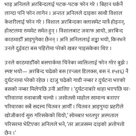
भाइ अनिलले अरबिन्दलाई पटक-पटक फोन गरे । बिहान घर्कनै
लाग्दा पनि फोन लागेन । अन्ततः अनिलले दाइका साथी विशाल
केशरीलाई फोन गरे । विशाल अरबिन्दका क्लासमेट मात्रै होइनन्,
होस्टलमा रुममेट समेत हुन् । विशालबाट जवाफ आयो, अरबिन्द
काठमाडौँ आइपुगेका छैनन् । अनि अनिललाई शङ्का भयो, किनभने
उनले दुईवटा बस पहिरोमा परेको खबर पाइसकेका थिए ।
उनले काठमाडौँको बसपार्कमा चिनेका व्यक्तिलाई फोन गरेर बुझे ।
स्पष्ट भयो— अरबिन्द चढेको बस (एन्जल डिलक्स, बस नं. १५१६) नै
दुर्घटनामा परेको रहेछ । दाजु चढेको गाडी नम्बर र दुर्घटना भएको
बसको नम्बर मिलेपछि उनी आत्तिए । ‘दुर्घटनाबारे थाहा भएपछि घर-
परिवारमा रुवाबासी चल्यो । जसोतसो माहोल सामान्य बनाएर
परिवारका सबै सदस्य चितवन आयौँ । चितवन आइपुग्दा प्रहरीले
खोजीकार्य सुरु गरिसकेको थियो,’ सोमबार भरतपुर अस्पताल
परिसरमा भेटिएका अनिलले भने, ‘तर आजसम्म दाइको अत्तोपत्तो
छैन ।’