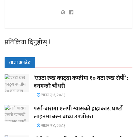
प्रतिक्रिया दिनुहोस् !
ताजा अपडेट
‘एउटा रुख काट्दा कम्तीमा १० वटा रुख रोपौँ’ :
वनमन्त्री चौधरी
साउन २४, २०८३
पर्सा-बारामा एलपी ग्यासको हाहाकार, घण्टौँ
लाइनमा बस्न बाध्य उपभोक्ता
साउन २४, २०८३