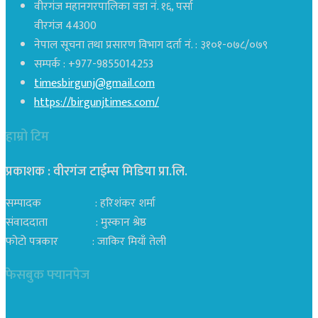
वीरगंज महानगरपालिका वडा नं. १६, पर्सा
वीरगंज 44300
नेपाल सूचना तथा प्रसारण विभाग दर्ता नं. : ३१०१-०७८/०७९
सम्पर्क : +977-9855014253
timesbirgunj@gmail.com
https://birgunjtimes.com/
हाम्रो टिम
प्रकाशक : वीरगंज टाईम्स मिडिया प्रा‍.लि.
सम्पादक : हरिशंकर शर्मा
संवाददाता : मुस्कान श्रेष्ठ
फोटो पत्रकार : जाकिर मियाँ तेली
फेसबुक फ्यानपेज