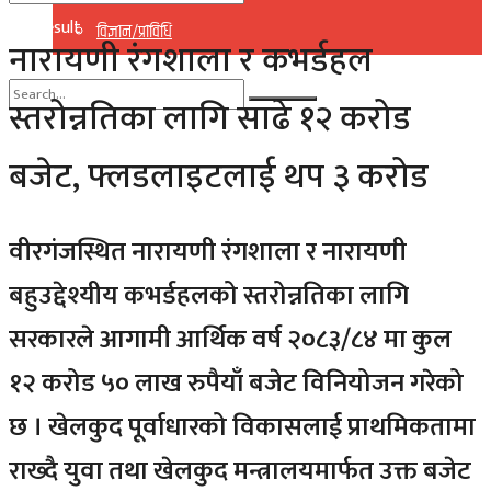
No Result
विज्ञान/प्राविधि
नारायणी रंगशाला र कभर्डहल
View All Result
स्तरोन्नतिका लागि साढे १२ करोड
No Result
बजेट, फ्लडलाइटलाई थप ३ करोड
View All Result
वीरगंजस्थित नारायणी रंगशाला र नारायणी
बहुउद्देश्यीय कभर्डहलको स्तरोन्नतिका लागि
सरकारले आगामी आर्थिक वर्ष २०८३/८४ मा कुल
१२ करोड ५० लाख रुपैयाँ बजेट विनियोजन गरेको
छ । खेलकुद पूर्वाधारको विकासलाई प्राथमिकतामा
राख्दै युवा तथा खेलकुद मन्त्रालयमार्फत उक्त बजेट