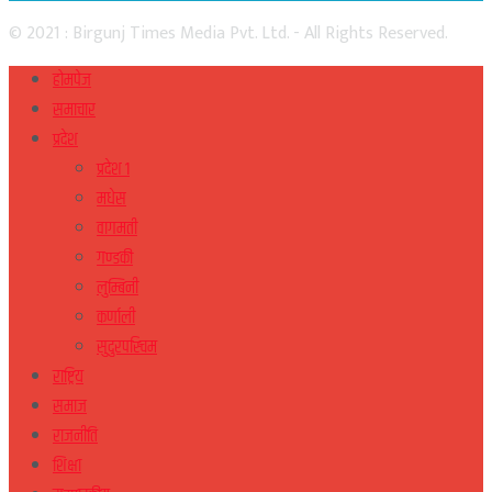
© 2021 : Birgunj Times Media Pvt. Ltd. - All Rights Reserved.
होमपेज
समाचार
प्रदेश
प्रदेश १
मधेस
वागमती
गण्डकी
लुम्बिनी
कर्णाली
सुदुरपस्चिम
राष्ट्रिय
समाज
राजनीति
शिक्षा