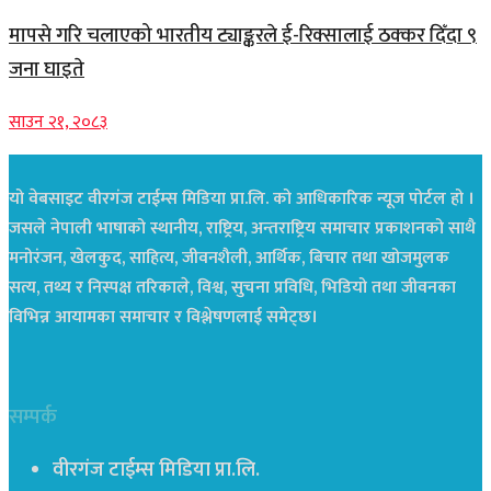
मापसे गरि चलाएको भारतीय ट्याङ्करले ई-रिक्सालाई ठक्कर दिँदा ९
जना घाइते
साउन २१, २०८३
यो वेबसाइट वीरगंज टाईम्स मिडिया प्रा.लि. को आधिकारिक न्यूज पोर्टल हो ।
जसले नेपाली भाषाको स्थानीय, राष्ट्रिय, अन्तराष्ट्रिय समाचार प्रकाशनको साथै
मनोरंजन, खेलकुद, साहित्य, जीवनशैली, आर्थिक, बिचार तथा खोजमुलक
सत्य, तथ्य र निस्पक्ष तरिकाले, विश्व, सुचना प्रविधि, भिडियो तथा जीवनका
विभिन्न आयामका समाचार र विश्लेषणलाई समेट्छ।
सम्पर्क
वीरगंज टाईम्स मिडिया प्रा.लि.