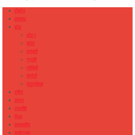
होमपेज
समाचार
प्रदेश
प्रदेश १
मधेस
वागमती
गण्डकी
लुम्बिनी
कर्णाली
सुदुरपस्चिम
राष्ट्रिय
समाज
राजनीति
शिक्षा
सम्पादकीय
मनोरञ्जन