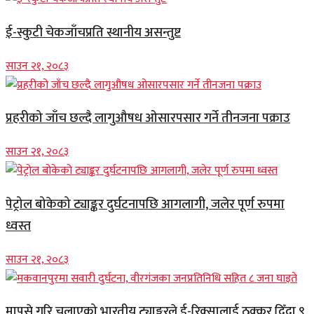
ई-स्कुटी चेकजाँचप्रति स्थानीय असन्तुष्ट
साउन २१, २०८३
प्रहरीको जाँच छल्दै लागुऔषध ओसारपसार गर्ने तीनजना पक्राउ
साउन २१, २०८३
पेट्रोल बोकेको ट्याङ्कर दुर्घटनापछि आगलागी, जलेर पूर्ण रुपमा
ध्वस्त
साउन २१, २०८३
मापसे गरि चलाएको भारतीय ट्याङ्करले ई-रिक्सालाई ठक्कर दिँदा ९