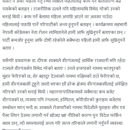
यसरी नै अर्का महिला नेतृ रम्भा मिश्राले महिलालाई काम गर्ने बातावारण बन्न
नसकेको बताइन् । राजनीतिक दलले पनि महिलामाथि विभेद गरेको उनको
भनाई थियो । काम गर्ने बेलामा महिला अगाडि आउने तर अवसर पाउँदा
महिलालाई पछाडि पार्ने परिपाटीको अन्त्य हुनुपर्ने बताइन् । कार्यक्रममा सहभागी
नेपाली काँग्रेसका नेता रोशन लामिछानेले हामी आफै सुध्रिनुपर्ने बताएका छन् ।
पार्टी कमजोर हुनुमा आफै दोषी रहेकोले सबैभन्दा पहिलो हामी आफै सुध्रिनुपर्ने
बताए ।
यसैगरि प्राध्यापक डा. दीपक शाक्यले वीरगंजलाई आर्थिक राजधानी भनि रहँदा
राज्यले वीरगंजसँग विभेद गरेको बताए । उनले प्रचण्डको नाममा भरतपुरको
मुहार फेरिएको छ, शेर बहादुर देउवाको नाममा पश्चिमको ठाउँ फेरिएको छ,
हामी वीरगंजबासी टुहुरो जस्तो भएका छौं हरेक क्षेत्रमा वीरगंजबासीलाई अपेक्षित
गरिएको उनको भनाई थियो । महानगरपालिकामध्ये सबैभन्दा कम बजेट
वीरगंजको छ, त्यसमा पनि रंगशाला, हस्पिटल, कोरिडोरको कुराहरु बजेटमा
सम्बोधन भएन् भन्दै डा. शाक्यले रोजगारीको नाममा विदेशीले युवाहरु सीप एवं
पैसा लिएर देशमा लगानी गर्न खोज्दा भ्रष्ट नीतिको कारण पुनः विदेश फर्किन
बाध्य छन्, त्यो समस्यालाई अन्त्य गरि सरल तरिकाले लगानी गर्नुपर्ने व्यवस्था