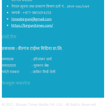
वीरगंज 44300
नेपाल सूचना तथा प्रसारण विभाग दर्ता नं. : ३१०१-०७८/०७९
सम्पर्क : +977-9855014253
timesbirgunj@gmail.com
https://birgunjtimes.com/
हाम्रो टिम
प्रकाशक : वीरगंज टाईम्स मिडिया प्रा‍.लि.
सम्पादक : हरिशंकर शर्मा
संवाददाता : मुस्कान श्रेष्ठ
फोटो पत्रकार : जाकिर मियाँ तेली
फेसबुक फ्यानपेज
© 2021 : Birgunj Times Media Pvt. Ltd. - All Rights Reserved.