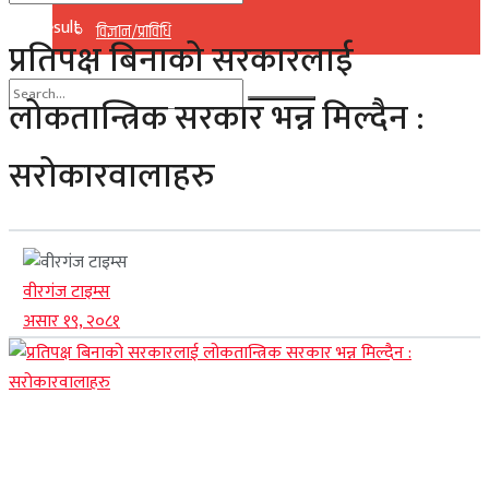
No Result
विज्ञान/प्राविधि
प्रतिपक्ष बिनाको सरकारलाई
View All Result
लोकतान्त्रिक सरकार भन्न मिल्दैन :
No Result
सरोकारवालाहरु
View All Result
वीरगंज टाइम्स
असार १९, २०८१