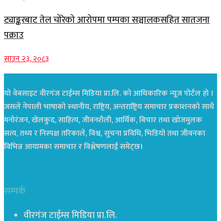
ट्याङ्करबाट तेल चोरेको आरोपमा पम्पका सञ्चालकसहित सातजना
पक्राउ
साउन २३, २०८३
यो वेबसाइट वीरगंज टाईम्स मिडिया प्रा.लि. को आधिकारिक न्यूज पोर्टल हो ।
जसले नेपाली भाषाको स्थानीय, राष्ट्रिय, अन्तराष्ट्रिय समाचार प्रकाशनको साथै
मनोरंजन, खेलकुद, साहित्य, जीवनशैली, आर्थिक, बिचार तथा खोजमुलक
सत्य, तथ्य र निस्पक्ष तरिकाले, विश्व, सुचना प्रविधि, भिडियो तथा जीवनका
विभिन्न आयामका समाचार र विश्लेषणलाई समेट्छ।
सम्पर्क
वीरगंज टाईम्स मिडिया प्रा.लि.