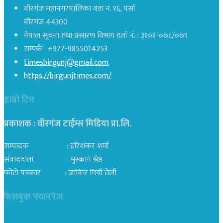
वीरगंज महानगरपालिका वडा नं. १६, पर्सा
वीरगंज 44300
नेपाल सूचना तथा प्रसारण विभाग दर्ता नं. : ३१०१-०७८/०७९
सम्पर्क : +977-9855014253
timesbirgunj@gmail.com
https://birgunjtimes.com/
हाम्रो टिम
प्रकाशक : वीरगंज टाईम्स मिडिया प्रा‍.लि.
सम्पादक : हरिशंकर शर्मा
संवाददाता : मुस्कान श्रेष्ठ
फोटो पत्रकार : जाकिर मियाँ तेली
फेसबुक फ्यानपेज