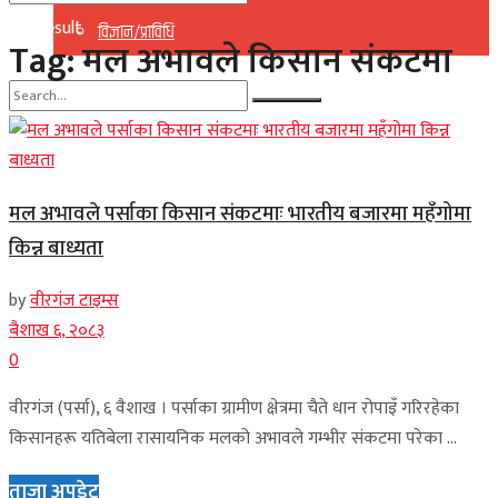
No Result
विज्ञान/प्राविधि
Tag:
मल अभावले किसान संकटमा
View All Result
No Result
View All Result
मल अभावले पर्साका किसान संकटमाः भारतीय बजारमा महँगोमा
किन्न बाध्यता
by
वीरगंज टाइम्स
बैशाख ६, २०८३
0
वीरगंज (पर्सा), ६ वैशाख । पर्साका ग्रामीण क्षेत्रमा चैते धान रोपाइँ गरिरहेका
किसानहरू यतिबेला रासायनिक मलको अभावले गम्भीर संकटमा परेका ...
ताजा अपडेट