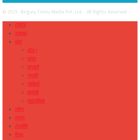
© 2021 : Birgunj Times Media Pvt. Ltd. - All Rights Reserved.
होमपेज
समाचार
प्रदेश
प्रदेश १
मधेस
वागमती
गण्डकी
लुम्बिनी
कर्णाली
सुदुरपस्चिम
राष्ट्रिय
समाज
राजनीति
शिक्षा