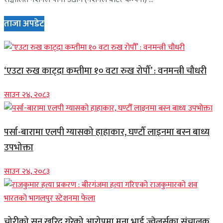
ताजा अपडेट
‘एउटा रुख काट्दा कम्तीमा १० वटा रुख रोपौँ’ : वनमन्त्री चौधरी
साउन २४, २०८३
पर्सा-बारामा एलपी ग्यासको हाहाकार, घण्टौँ लाइनमा बस्न बाध्य
उपभोक्ता
साउन २४, २०८३
चोरीको सुन खरिद गरेको आरोपमा मुना भाई ज्वेलर्सका संचालक