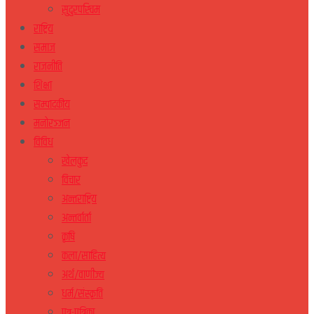
सुदुरपस्चिम
राष्ट्रिय
समाज
राजनीति
शिक्षा
सम्पादकीय
मनोरञ्जन
विविध
खेलकुद
विचार
अन्तराष्ट्रिय
अन्तर्वार्ता
कृषि
कला/साहित्य
अर्थ/वाणीज्य
धर्म/संस्कृति
पत्र-पत्रिका