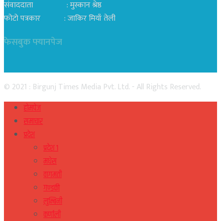
संवाददाता : मुस्कान श्रेष्ठ
फोटो पत्रकार : जाकिर मियाँ तेली
फेसबुक फ्यानपेज
© 2021 : Birgunj Times Media Pvt. Ltd. - All Rights Reserved.
होमपेज
समाचार
प्रदेश
प्रदेश १
मधेस
वागमती
गण्डकी
लुम्बिनी
कर्णाली