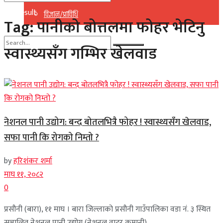
No Result
विज्ञान/प्राविधि
Tag:
पानीको बोत्तलमा फोहर भेटिनु
View All Result
स्वास्थ्यसँग गम्भिर खेलवाड
No Result
View All Result
नेशनल पानी उद्योग: बन्द बोतलभित्रै फोहर ! स्वास्थ्यसँग खेलवाड,
सफा पानी कि रोगको निम्तो ?
by
हरिशंकर शर्मा
माघ ११, २०८२
0
प्रसौनी (बारा), ११ माघ । बारा जिल्लाको प्रसौनी गाउँपालिका वडा नं. ३ स्थित
सञ्चालित नेशनल पानी उद्योग (नेशनल वाटर कम्पनी) ...