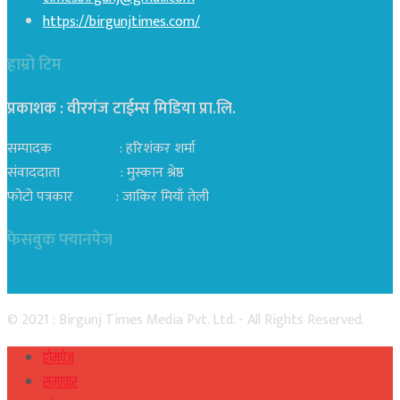
https://birgunjtimes.com/
हाम्रो टिम
प्रकाशक : वीरगंज टाईम्स मिडिया प्रा‍.लि.
सम्पादक : हरिशंकर शर्मा
संवाददाता : मुस्कान श्रेष्ठ
फोटो पत्रकार : जाकिर मियाँ तेली
फेसबुक फ्यानपेज
© 2021 : Birgunj Times Media Pvt. Ltd. - All Rights Reserved.
होमपेज
समाचार