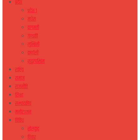
प्रदेश
प्रदेश १
मधेस
वागमती
गण्डकी
लुम्बिनी
कर्णाली
सुदुरपस्चिम
राष्ट्रिय
समाज
राजनीति
शिक्षा
सम्पादकीय
मनोरञ्जन
विविध
खेलकुद
विचार