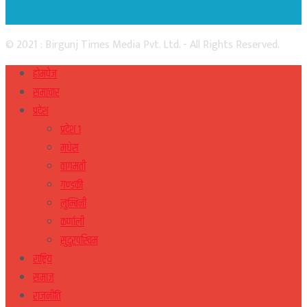
© 2021 : Birgunj Times Media Pvt. Ltd. - All Rights Reserved.
होमपेज
समाचार
प्रदेश
प्रदेश १
मधेस
वागमती
गण्डकी
लुम्बिनी
कर्णाली
सुदुरपस्चिम
राष्ट्रिय
समाज
राजनीति