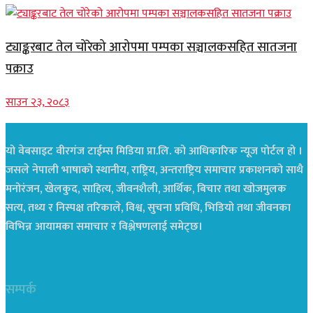
ट्याङ्करबाट तेल चोरेको आरोपमा पम्पका सञ्चालकसहित सातजना
पक्राउ
साउन २३, २०८३
यो वेबसाइट वीरगंज टाईम्स मिडिया प्रा.लि. को आधिकारिक न्यूज पोर्टल हो ।
जसले नेपाली भाषाको स्थानीय, राष्ट्रिय, अन्तराष्ट्रिय समाचार प्रकाशनको साथै
मनोरंजन, खेलकुद, साहित्य, जीवनशैली, आर्थिक, बिचार तथा खोजमुलक
सत्य, तथ्य र निस्पक्ष तरिकाले, विश्व, सुचना प्रविधि, भिडियो तथा जीवनका
विभिन्न आयामका समाचार र विश्लेषणलाई समेट्छ।
सम्पर्क