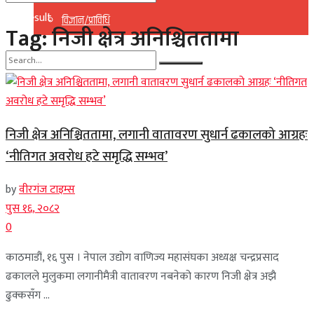
No Result
विज्ञान/प्राविधि
Tag:
निजी क्षेत्र अनिश्चिततामा
View All Result
No Result
View All Result
निजी क्षेत्र अनिश्चिततामा, लगानी वातावरण सुधार्न ढकालको आग्रहः
‘नीतिगत अवरोध हटे समृद्धि सम्भव’
by
वीरगंज टाइम्स
पुस १६, २०८२
0
काठमाडौं, १६ पुस । नेपाल उद्योग वाणिज्य महासंघका अध्यक्ष चन्द्रप्रसाद
ढकालले मुलुकमा लगानीमैत्री वातावरण नबनेको कारण निजी क्षेत्र अझै
ढुक्कसँग ...