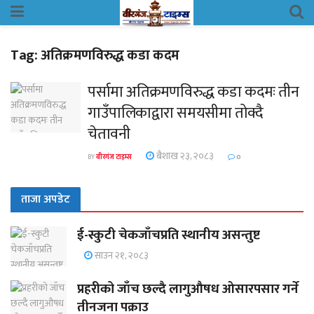
Tag:
अतिक्रमणविरुद्ध कडा कदम
पर्सामा अतिक्रमणविरुद्ध कडा कदमः तीन
गाउँपालिकाद्वारा समयसीमा तोक्दै
चेतावनी
बैशाख २३, २०८३
BY
वीरगंज टाइम्स
0
ताजा अपडेट
ई-स्कुटी चेकजाँचप्रति स्थानीय असन्तुष्ट
साउन २१, २०८३
प्रहरीको जाँच छल्दै लागुऔषध ओसारपसार गर्ने
तीनजना पक्राउ