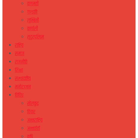
वागमती
गण्डकी
लुम्बिनी
कर्णाली
सुदुरपस्चिम
राष्ट्रिय
समाज
राजनीति
शिक्षा
सम्पादकीय
मनोरञ्जन
विविध
खेलकुद
विचार
अन्तराष्ट्रिय
अन्तर्वार्ता
कृषि