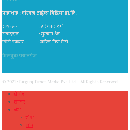
प्रकाशक : वीरगंज टाईम्स मिडिया प्रा‍.लि.
सम्पादक : हरिशंकर शर्मा
संवाददाता : मुस्कान श्रेष्ठ
फोटो पत्रकार : जाकिर मियाँ तेली
फेसबुक फ्यानपेज
© 2021 : Birgunj Times Media Pvt. Ltd. - All Rights Reserved.
होमपेज
समाचार
प्रदेश
प्रदेश १
मधेस