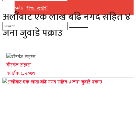
No Result
विज्ञान/प्राविधि
अलौंबाट एक लाख बढि नगद सहित ४
View All Result
जना जुवाडे पक्राउ
No Result
View All Result
वीरगंज टाइम्स
कार्तिक ८, २०७९