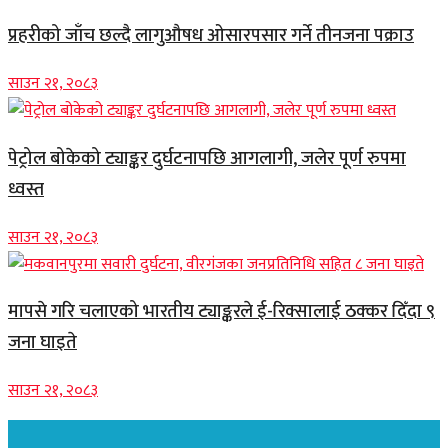
प्रहरीको जाँच छल्दै लागुऔषध ओसारपसार गर्ने तीनजना पक्राउ
साउन २१, २०८३
पेट्रोल बोकेको ट्याङ्कर दुर्घटनापछि आगलागी, जलेर पूर्ण रुपमा
ध्वस्त
साउन २१, २०८३
मापसे गरि चलाएको भारतीय ट्याङ्करले ई-रिक्सालाई ठक्कर दिँदा ९
जना घाइते
साउन २१, २०८३