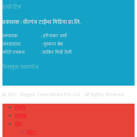
हाम्रो टिम
प्रकाशक : वीरगंज टाईम्स मिडिया प्रा‍.लि.
सम्पादक : हरिशंकर शर्मा
संवाददाता : मुस्कान श्रेष्ठ
फोटो पत्रकार : जाकिर मियाँ तेली
फेसबुक फ्यानपेज
© 2021 : Birgunj Times Media Pvt. Ltd. - All Rights Reserved.
होमपेज
समाचार
प्रदेश
प्रदेश १