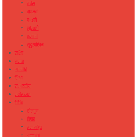
मधेस
वागमती
गण्डकी
लुम्बिनी
कर्णाली
सुदुरपस्चिम
राष्ट्रिय
समाज
राजनीति
शिक्षा
सम्पादकीय
मनोरञ्जन
विविध
खेलकुद
विचार
अन्तराष्ट्रिय
अन्तर्वार्ता