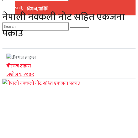
No Result
विज्ञान/प्राविधि
नेपाली नक्कली नोट सहित एकजना
View All Result
पक्राउ
No Result
View All Result
वीरगंज टाइम्स
अशोज ९, २०७९