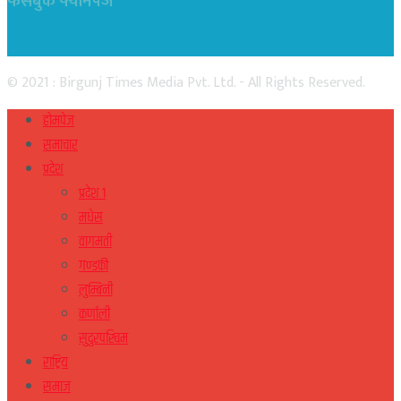
फेसबुक फ्यानपेज
© 2021 : Birgunj Times Media Pvt. Ltd. - All Rights Reserved.
होमपेज
समाचार
प्रदेश
प्रदेश १
मधेस
वागमती
गण्डकी
लुम्बिनी
कर्णाली
सुदुरपस्चिम
राष्ट्रिय
समाज