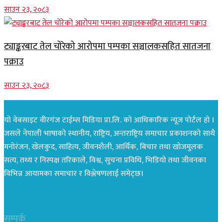
साउन २३, २०८३
ट्याङ्करबाट तेल चोरेको आरोपमा पम्पका सञ्चालकसहित सातजना
पक्राउ
साउन २३, २०८३
यो वेबसाइट वीरगंज टाईम्स मिडिया प्रा.लि. को आधिकारिक न्यूज पोर्टल हो ।
जसले नेपाली भाषाको स्थानीय, राष्ट्रिय, अन्तराष्ट्रिय समाचार प्रकाशनको साथै
मनोरंजन, खेलकुद, साहित्य, जीवनशैली, आर्थिक, बिचार तथा खोजमुलक
सत्य, तथ्य र निस्पक्ष तरिकाले, विश्व, सुचना प्रविधि, भिडियो तथा जीवनका
विभिन्न आयामका समाचार र विश्लेषणलाई समेट्छ।
सम्पर्क