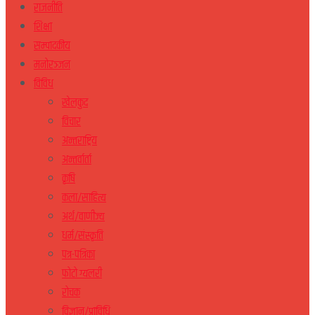
राजनीति
शिक्षा
सम्पादकीय
मनोरञ्जन
विविध
खेलकुद
विचार
अन्तराष्ट्रिय
अन्तर्वार्ता
कृषि
कला/साहित्य
अर्थ/वाणीज्य
धर्म/संस्कृति
पत्र-पत्रिका
फोटो ग्यलरी
रोचक
विज्ञान/प्राविधि