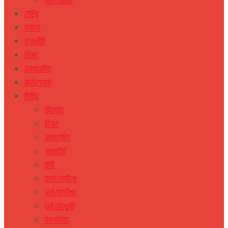
सुदुरपस्चिम
राष्ट्रिय
समाज
राजनीति
शिक्षा
सम्पादकीय
मनोरञ्जन
विविध
खेलकुद
विचार
अन्तराष्ट्रिय
अन्तर्वार्ता
कृषि
कला/साहित्य
अर्थ/वाणीज्य
धर्म/संस्कृति
पत्र-पत्रिका