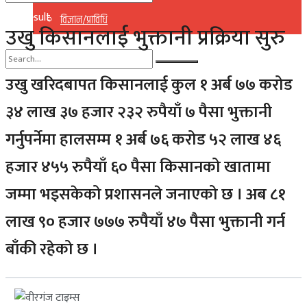
No Result
विज्ञान/प्राविधि
उखु किसानलाई भुक्तानी प्रक्रिया सुरु
View All Result
उखु खरिदबापत किसानलाई कुल १ अर्ब ७७ करोड
No Result
३४ लाख ३७ हजार २३२ रुपैयाँ ७ पैसा भुक्तानी
View All Result
गर्नुपर्नेमा हालसम्म १ अर्ब ७६ करोड ५२ लाख ४६
हजार ४५५ रुपैयाँ ६० पैसा किसानको खातामा
जम्मा भइसकेको प्रशासनले जनाएको छ । अब ८१
लाख ९० हजार ७७७ रुपैयाँ ४७ पैसा भुक्तानी गर्न
बाँकी रहेको छ ।