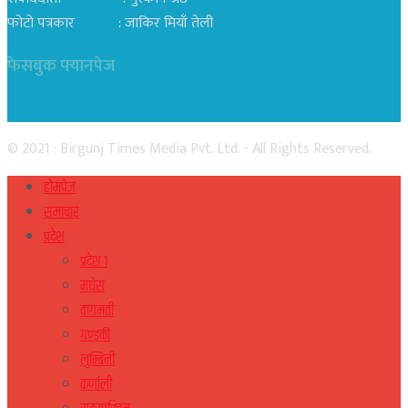
फोटो पत्रकार : जाकिर मियाँ तेली
फेसबुक फ्यानपेज
© 2021 : Birgunj Times Media Pvt. Ltd. - All Rights Reserved.
होमपेज
समाचार
प्रदेश
प्रदेश १
मधेस
वागमती
गण्डकी
लुम्बिनी
कर्णाली