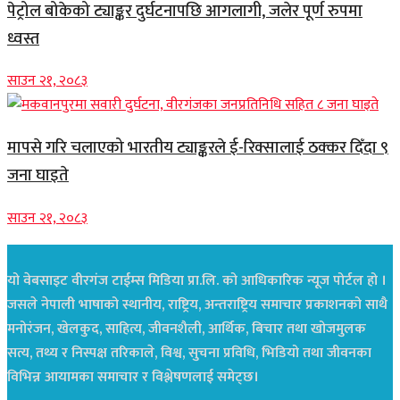
पेट्रोल बोकेको ट्याङ्कर दुर्घटनापछि आगलागी, जलेर पूर्ण रुपमा
ध्वस्त
साउन २१, २०८३
मापसे गरि चलाएको भारतीय ट्याङ्करले ई-रिक्सालाई ठक्कर दिँदा ९
जना घाइते
साउन २१, २०८३
यो वेबसाइट वीरगंज टाईम्स मिडिया प्रा.लि. को आधिकारिक न्यूज पोर्टल हो ।
जसले नेपाली भाषाको स्थानीय, राष्ट्रिय, अन्तराष्ट्रिय समाचार प्रकाशनको साथै
मनोरंजन, खेलकुद, साहित्य, जीवनशैली, आर्थिक, बिचार तथा खोजमुलक
सत्य, तथ्य र निस्पक्ष तरिकाले, विश्व, सुचना प्रविधि, भिडियो तथा जीवनका
विभिन्न आयामका समाचार र विश्लेषणलाई समेट्छ।