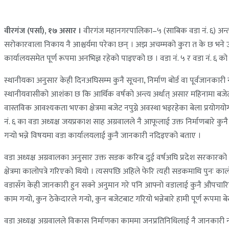
वीरगंज (पर्सा), १७ असार ।
वीरगंज महानगरपालिका–५ (साबिक वडा नं. ६) अन्तर्गत
सरोकारवाला निकाय नै आश्चर्यमा परेका छन् । अझ अचम्मको कुरा त के छ भने उक
कार्यालयसमेत पूर्ण रूपमा अनभिज्ञ रहेको पाइएको छ । वडा नं. ५ र वडा नं. ६ को 
स्थानीयका अनुसार केही दिनअघिसम्म कुनै सूचना, निर्माण बोर्ड वा पूर्वजानकारी न
स्थानीयवासीको आशंका छ कि आर्थिक वर्षको अन्त्य अर्थात् असार महिनामा बजेट 
वास्तविक आवश्यकता भएका क्षेत्रमा बजेट नपुग्ने अवस्था भइरहेका बेला प्रयोगयो
नं. ६ का वडा अध्यक्ष जयप्रकाश साह अग्रवालले नै आफूलाई उक्त निर्माणबारे क
गर्‍यो भन्ने विषयमा वडा कार्यालयलाई कुनै जानकारी नदिइएको बताए ।
वडा अध्यक्ष अग्रवालका अनुसार उक्त सडक करिब दुई वर्षअघि प्रदेश सरकारको बजेट
क्षेत्रमा कालोपत्रे गरिएको थियो । त्यसपछि अहिले फेरि त्यही सडकमाथि पुनः का
वडासँग केही जानकारी हुन सक्ने अनुमान गरे पनि आफ्नो वडालाई कुनै औपचारि
काम गर्‍यो, कुन ठेकेदारले गर्‍यो, कुन बजेटबाट गरियो भन्नेबारे हामी पूर्ण रूपमा ब
वडा अध्यक्ष अग्रवालले विकास निर्माणका काममा जनप्रतिनिधिलाई नै जानकारी नद