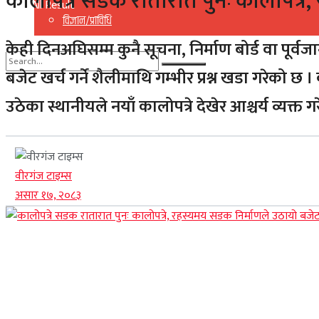
कालोपत्रे सडक रातारात पुनः कालोपत्
View All Result
विज्ञान/प्राविधि
केही दिनअघिसम्म कुनै सूचना, निर्माण बोर्ड वा पूर्
बजेट खर्च गर्ने शैलीमाथि गम्भीर प्रश्न खडा गरेको छ 
No Result
उठेका स्थानीयले नयाँ कालोपत्रे देखेर आश्चर्य व्यक्त 
View All Result
वीरगंज टाइम्स
असार १७, २०८३