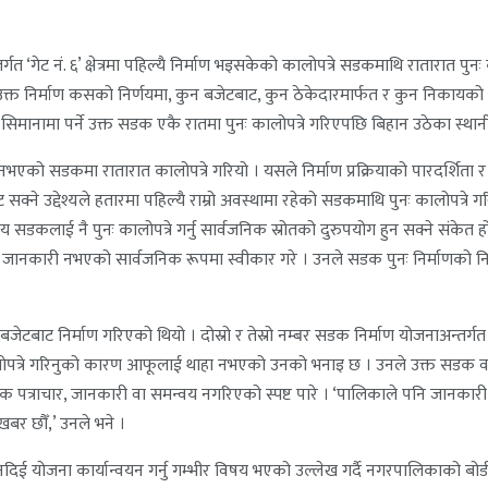
 ‘गेट नं. ६’ क्षेत्रमा पहिल्यै निर्माण भइसकेको कालोपत्रे सडकमाथि रातारात पुन
्त निर्माण कसको निर्णयमा, कुन बजेटबाट, कुन ठेकेदारमार्फत र कुन निकायको स्
सिमानामा पर्ने उक्त सडक एकै रातमा पुनः कालोपत्रे गरिएपछि बिहान उठेका स्थानीयल
भएको सडकमा रातारात कालोपत्रे गरियो । यसले निर्माण प्रक्रियाको पारदर्शिता र बज
सक्ने उद्देश्यले हतारमा पहिल्यै राम्रो अवस्थामा रहेको सडकमाथि पुनः कालोपत्र
ग्य सडकलाई नै पुनः कालोपत्रे गर्नु सार्वजनिक स्रोतको दुरुपयोग हुन सक्ने संके
ुनै जानकारी नभएको सार्वजनिक रूपमा स्वीकार गरे । उनले सडक पुनः निर्माणको नि
बाट निर्माण गरिएको थियो । दोस्रो र तेस्रो नम्बर सडक निर्माण योजनाअन्तर्गत आ
लोपत्रे गरिनुको कारण आफूलाई थाहा नभएको उनको भनाइ छ । उनले उक्त सडक वडा नं. ५
क पत्राचार, जानकारी वा समन्वय नगरिएको स्पष्ट पारे । ‘पालिकाले पनि जानक
ेखबर छौँ,’ उनले भने ।
िई योजना कार्यान्वयन गर्नु गम्भीर विषय भएको उल्लेख गर्दै नगरपालिकाको बोर्ड 