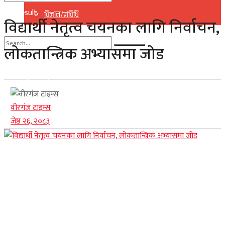
No Result
विज्ञान/प्राविधि
विद्यार्थी नेतृत्व चयनका लागि निर्वाचन,
View All Result
लोकतान्त्रिक अभ्यासमा जोड
No Result
View All Result
वीरगंज टाइम्स
जेष्ठ २६, २०८३