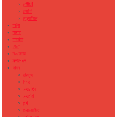
लुम्बिनी
कर्णाली
सुदुरपस्चिम
राष्ट्रिय
समाज
राजनीति
शिक्षा
सम्पादकीय
मनोरञ्जन
विविध
खेलकुद
विचार
अन्तराष्ट्रिय
अन्तर्वार्ता
कृषि
कला/साहित्य