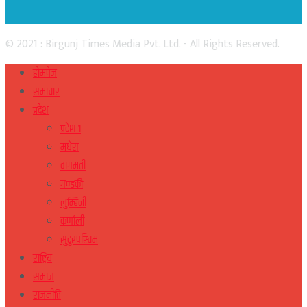
© 2021 : Birgunj Times Media Pvt. Ltd. - All Rights Reserved.
होमपेज
समाचार
प्रदेश
प्रदेश १
मधेस
वागमती
गण्डकी
लुम्बिनी
कर्णाली
सुदुरपस्चिम
राष्ट्रिय
समाज
राजनीति