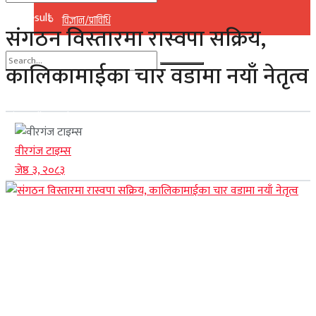
No Result
विज्ञान/प्राविधि
संगठन विस्तारमा रास्वपा सक्रिय,
View All Result
कालिकामाईका चार वडामा नयाँ नेतृत्व
No Result
View All Result
वीरगंज टाइम्स
जेष्ठ ३, २०८३