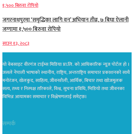
जगरनाथपुरमा ‘समृद्धिका लागि वन’ अभियान तीव्र, ७ बिघा ऐलानी
जग्गामा १,५०० बिरुवा रोपियो
साउन १३, २०८३
यो वेबसाइट वीरगंज टाईम्स मिडिया प्रा.लि. को आधिकारिक न्यूज पोर्टल हो ।
जसले नेपाली भाषाको स्थानीय, राष्ट्रिय, अन्तराष्ट्रिय समाचार प्रकाशनको साथै
मनोरंजन, खेलकुद, साहित्य, जीवनशैली, आर्थिक, बिचार तथा खोजमुलक
सत्य, तथ्य र निस्पक्ष तरिकाले, विश्व, सुचना प्रविधि, भिडियो तथा जीवनका
विभिन्न आयामका समाचार र विश्लेषणलाई समेट्छ।
सम्पर्क