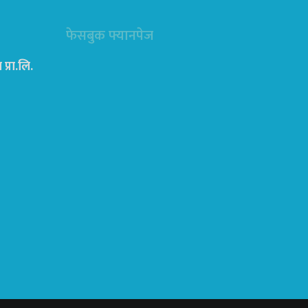
फेसबुक फ्यानपेज
्रा‍.लि.