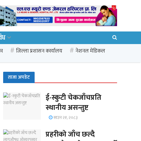
विध
का
जिल्ला प्रशासन कार्यालय
नेशनल मेडिकल
ताजा अपडेट
ई-स्कुटी चेकजाँचप्रति
स्थानीय असन्तुष्ट
साउन २१, २०८३
प्रहरीको जाँच छल्दै