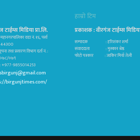
हाम्रो टिम
ज टाईम्स मिडिया प्रा.लि.
प्रकाशक : वीरगंज टाईम्स मिडिया प
महानगरपालिका वडा नं. १६, पर्सा
सम्पादक : हरिशंकर शर्मा
ज 44300
संवाददाता : मुस्कान श्रेष्ठ
ूचना तथा प्रसारण विभाग दर्ता नं. :
फोटो पत्रकार : जाकिर मियाँ तेली
०७८/०७९
क : +977-9855014253
sbirgunj@gmail.com
s://birgunjtimes.com/