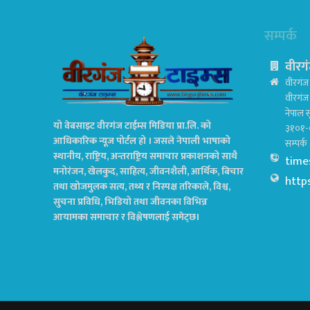
सम्पर्क
वीरगं
वीरगंज 
वीरगं
नेपाल स
यो वेबसाइट वीरगंज टाईम्स मिडिया प्रा.लि. को
३१०१-
आधिकारिक न्यूज पोर्टल हो । जसले नेपाली भाषाको
सम्पर्
स्थानीय, राष्ट्रिय, अन्तराष्ट्रिय समाचार प्रकाशनको साथै
time
मनोरंजन, खेलकुद, साहित्य, जीवनशैली, आर्थिक, बिचार
http
तथा खोजमुलक सत्य, तथ्य र निस्पक्ष तरिकाले, विश्व,
सुचना प्रविधि, भिडियो तथा जीवनका विभिन्न
आयामका समाचार र विश्लेषणलाई समेट्छ।