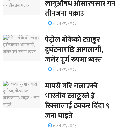
लागुऔषध ओसारपसार गर्ने
तीनजना पक्राउ
साउन २१, २०८३
पेट्रोल बोकेको ट्याङ्कर
दुर्घटनापछि आगलागी,
जलेर पूर्ण रुपमा ध्वस्त
साउन २१, २०८३
मापसे गरि चलाएको
भारतीय ट्याङ्करले ई-
रिक्सालाई ठक्कर दिँदा ९
जना घाइते
साउन २१, २०८३