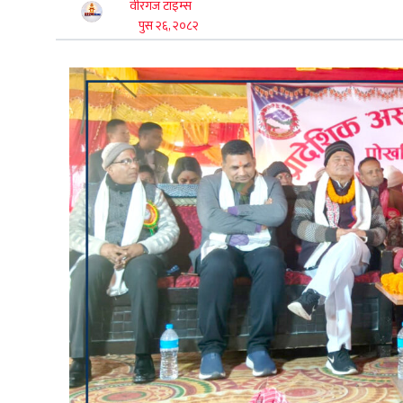
वीरगंज टाइम्स
पुस २६, २०८२