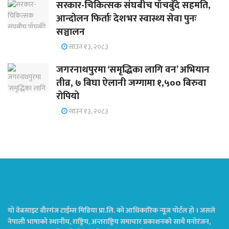
सरकार-चिकित्सक संघबीच पाँचबुँदे सहमति,
आन्दोलन फिर्ताः देशभर स्वास्थ्य सेवा पुनः
सञ्चालन
साउन १३, २०८३
जगरनाथपुरमा ‘समृद्धिका लागि वन’ अभियान
तीव्र, ७ बिघा ऐलानी जग्गामा १,५०० बिरुवा
रोपियो
साउन १३, २०८३
यो वेबसाइट वीरगंज टाईम्स मिडिया प्रा.लि. को आधिकारिक न्यूज पोर्टल हो । जसले
नेपाली भाषाको स्थानीय, राष्ट्रिय, अन्तराष्ट्रिय समाचार प्रकाशनको साथै मनोरंजन,