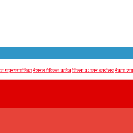
गंज महानगरपालिका
नेशनल मेडिकल कलेज
जिल्ला प्रशासन कार्यालय
नेकपा एमा