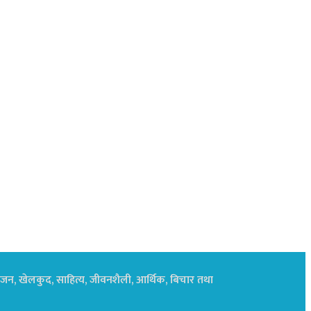
नोरंजन, खेलकुद, साहित्य, जीवनशैली, आर्थिक, बिचार तथा