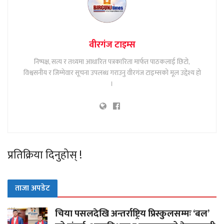
वीरगंज टाइम्स
निष्पक्ष, सत्य र तथ्यमा आधारित पत्रकारिता मार्फत पाठकलाई छिटो,
विश्वसनीय र जिम्मेवार सूचना उपलब्ध गराउनु वीरगंज टाइम्सको मूल उद्देश्य हो
।
प्रतिक्रिया दिनुहोस् !
ताजा अपडेट
चिया पसलदेखि अन्तर्राष्ट्रिय प्रिस्कुलसम्मः ‘बल’