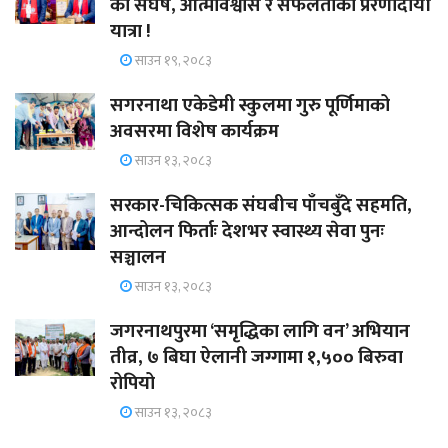
को संघर्ष, आत्मविश्वास र सफलताको प्रेरणादायी
यात्रा !
साउन १९, २०८३
सगरनाथा एकेडेमी स्कुलमा गुरु पूर्णिमाको
अवसरमा विशेष कार्यक्रम
साउन १३, २०८३
सरकार-चिकित्सक संघबीच पाँचबुँदे सहमति,
आन्दोलन फिर्ताः देशभर स्वास्थ्य सेवा पुनः
सञ्चालन
साउन १३, २०८३
जगरनाथपुरमा ‘समृद्धिका लागि वन’ अभियान
तीव्र, ७ बिघा ऐलानी जग्गामा १,५०० बिरुवा
रोपियो
साउन १३, २०८३