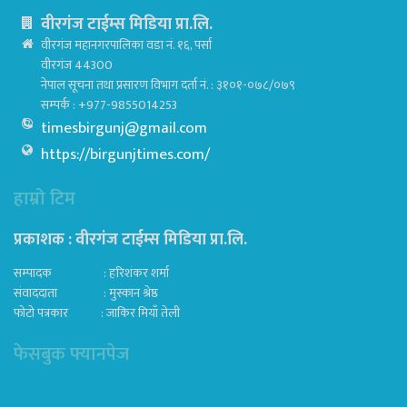
वीरगंज टाईम्स मिडिया प्रा.लि.
वीरगंज महानगरपालिका वडा नं. १६, पर्सा
वीरगंज 44300
नेपाल सूचना तथा प्रसारण विभाग दर्ता नं. : ३१०१-०७८/०७९
सम्पर्क : +977-9855014253
timesbirgunj@gmail.com
https://birgunjtimes.com/
हाम्रो टिम
प्रकाशक : वीरगंज टाईम्स मिडिया प्रा‍.लि.
सम्पादक : हरिशंकर शर्मा
संवाददाता : मुस्कान श्रेष्ठ
फोटो पत्रकार : जाकिर मियाँ तेली
फेसबुक फ्यानपेज