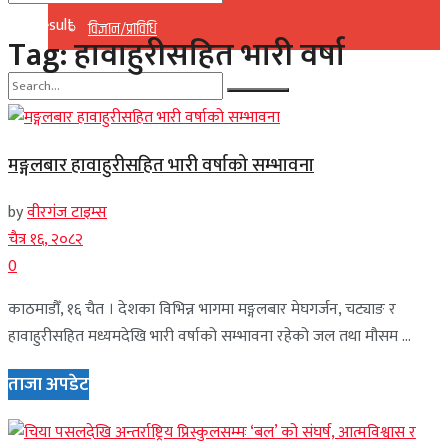
No Result
विज्ञान/प्राविधि
Tag:
हावाहुरीसहित भारी वर्षा
View All Result
No Result
मङ्गलबार हावाहुरीसहित भारी वर्षाको सम्भावना
View All Result
by
वीरगंज टाइम्स
चैत्र १६, २०८२
0
काठमाडौँ, १६ चैत । देशका विभिन्न भागमा मङ्गलबार मेघगर्जन, चट्याङ र
हावाहुरीसहित मध्यमदेखि भारी वर्षाको सम्भावना रहेको जल तथा मौसम ...
ताजा अपडेट