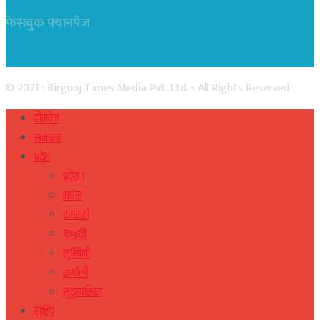
फेसबुक फ्यानपेज
© 2021 : Birgunj Times Media Pvt. Ltd. - All Rights Reserved.
होमपेज
समाचार
प्रदेश
प्रदेश १
मधेस
वागमती
गण्डकी
लुम्बिनी
कर्णाली
सुदुरपस्चिम
राष्ट्रिय