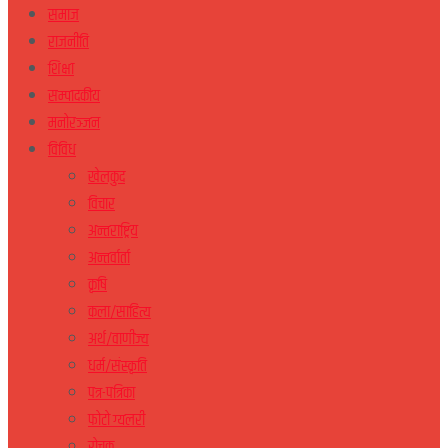
समाज
राजनीति
शिक्षा
सम्पादकीय
मनोरञ्जन
विविध
खेलकुद
विचार
अन्तराष्ट्रिय
अन्तर्वार्ता
कृषि
कला/साहित्य
अर्थ/वाणीज्य
धर्म/संस्कृति
पत्र-पत्रिका
फोटो ग्यलरी
रोचक