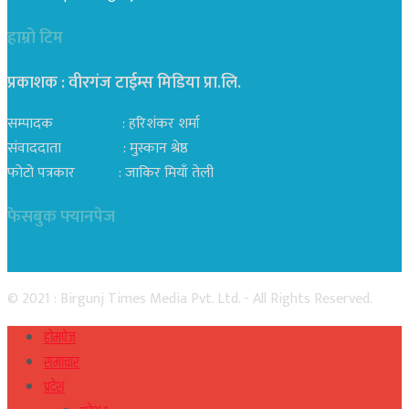
हाम्रो टिम
प्रकाशक : वीरगंज टाईम्स मिडिया प्रा‍.लि.
सम्पादक : हरिशंकर शर्मा
संवाददाता : मुस्कान श्रेष्ठ
फोटो पत्रकार : जाकिर मियाँ तेली
फेसबुक फ्यानपेज
© 2021 : Birgunj Times Media Pvt. Ltd. - All Rights Reserved.
होमपेज
समाचार
प्रदेश