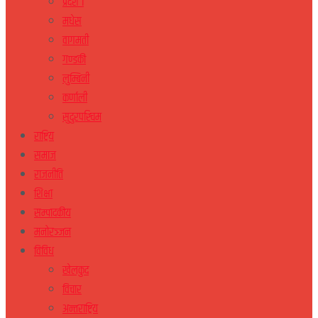
प्रदेश १
मधेस
वागमती
गण्डकी
लुम्बिनी
कर्णाली
सुदुरपस्चिम
राष्ट्रिय
समाज
राजनीति
शिक्षा
सम्पादकीय
मनोरञ्जन
विविध
खेलकुद
विचार
अन्तराष्ट्रिय