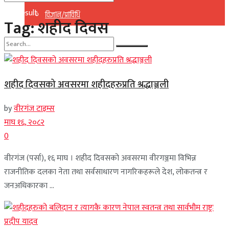
No Result
विज्ञान/प्राविधि
Tag:
शहीद दिवस
View All Result
No Result
शहीद दिवसको अवसरमा शहीदहरुप्रति श्रद्धाञ्जली
View All Result
by
वीरगंज टाइम्स
माघ १६, २०८२
0
वीरगंज (पर्सा), १६ माघ । शहीद दिवसको अवसरमा वीरगञ्जमा विभिन्न
राजनीतिक दलका नेता तथा सर्वसाधारण नागरिकहरूले देश, लोकतन्त्र र
जनअधिकारका ...