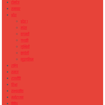
होमपेज
समाचार
प्रदेश
प्रदेश १
मधेस
वागमती
गण्डकी
लुम्बिनी
कर्णाली
सुदुरपस्चिम
राष्ट्रिय
समाज
राजनीति
शिक्षा
सम्पादकीय
मनोरञ्जन
विविध