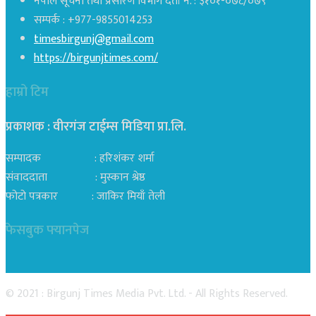
नेपाल सूचना तथा प्रसारण विभाग दर्ता नं. : ३१०१-०७८/०७९
सम्पर्क : +977-9855014253
timesbirgunj@gmail.com
https://birgunjtimes.com/
हाम्रो टिम
प्रकाशक : वीरगंज टाईम्स मिडिया प्रा‍.लि.
सम्पादक : हरिशंकर शर्मा
संवाददाता : मुस्कान श्रेष्ठ
फोटो पत्रकार : जाकिर मियाँ तेली
फेसबुक फ्यानपेज
© 2021 : Birgunj Times Media Pvt. Ltd. - All Rights Reserved.