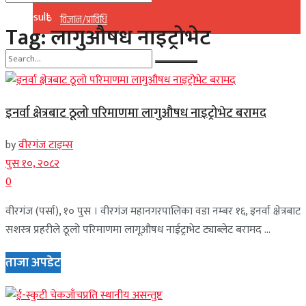
No Result
विज्ञान/प्राविधि
Tag:
लागुऔषध नाइट्रोभेट
View All Result
No Result
इनर्वा क्षेत्रबाट ठूलो परिमाणमा लागुऔषध नाइट्रोभेट बरामद
View All Result
by
वीरगंज टाइम्स
पुस १०, २०८२
0
वीरगंज (पर्सा), १० पुस । वीरगंज महानगरपालिका वडा नम्बर १६, इनर्वा क्षेत्रबाट
सशस्त्र प्रहरीले ठूलो परिमाणमा लागूऔषध नाईट्राभेट ट्याब्लेट बरामद ...
ताजा अपडेट