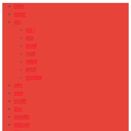
होमपेज
समाचार
प्रदेश
प्रदेश १
मधेस
वागमती
गण्डकी
लुम्बिनी
कर्णाली
सुदुरपस्चिम
राष्ट्रिय
समाज
राजनीति
शिक्षा
सम्पादकीय
मनोरञ्जन