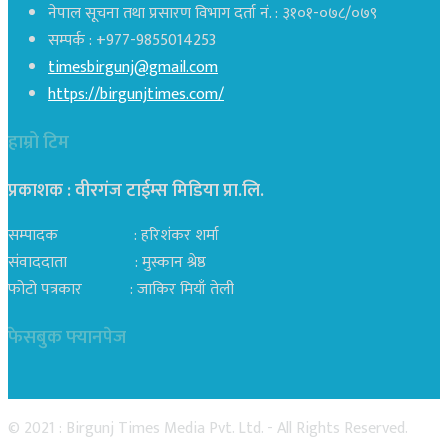
नेपाल सूचना तथा प्रसारण विभाग दर्ता नं. : ३१०१-०७८/०७९
सम्पर्क : +977-9855014253
timesbirgunj@gmail.com
https://birgunjtimes.com/
हाम्रो टिम
प्रकाशक : वीरगंज टाईम्स मिडिया प्रा‍.लि.
सम्पादक : हरिशंकर शर्मा
संवाददाता : मुस्कान श्रेष्ठ
फोटो पत्रकार : जाकिर मियाँ तेली
फेसबुक फ्यानपेज
© 2021 : Birgunj Times Media Pvt. Ltd. - All Rights Reserved.