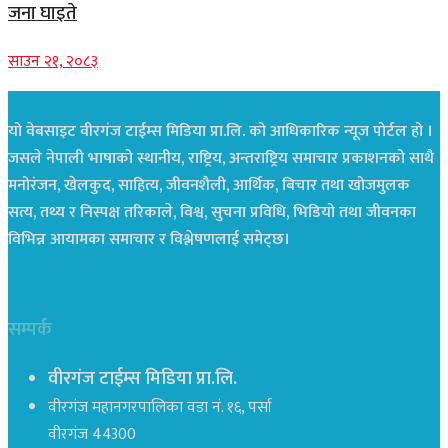
जना घाइते
साउन २१, २०८३
यो वेबसाइट वीरगंज टाईम्स मिडिया प्रा.लि. को आधिकारिक न्यूज पोर्टल हो ।
जसले नेपाली भाषाको स्थानीय, राष्ट्रिय, अन्तराष्ट्रिय समाचार प्रकाशनको साथै
मनोरंजन, खेलकुद, साहित्य, जीवनशैली, आर्थिक, बिचार तथा खोजमुलक
सत्य, तथ्य र निस्पक्ष तरिकाले, विश्व, सुचना प्रविधि, भिडियो तथा जीवनका
विभिन्न आयामका समाचार र विश्लेषणलाई समेट्छ।
सम्पर्क
वीरगंज टाईम्स मिडिया प्रा.लि.
वीरगंज महानगरपालिका वडा नं. १६, पर्सा
वीरगंज 44300