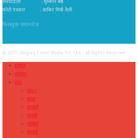
संवाददाता : मुस्कान श्रेष्ठ
फोटो पत्रकार : जाकिर मियाँ तेली
फेसबुक फ्यानपेज
© 2021 : Birgunj Times Media Pvt. Ltd. - All Rights Reserved.
होमपेज
समाचार
प्रदेश
प्रदेश १
मधेस
वागमती
गण्डकी
लुम्बिनी
कर्णाली