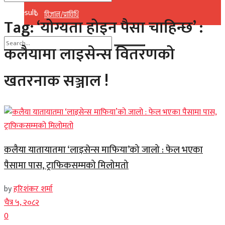
No Result
विज्ञान/प्राविधि
Tag:
‘योग्यता होइन पैसा चाहिन्छ’ :
View All Result
कलैयामा लाइसेन्स वितरणको
No Result
खतरनाक सञ्जाल !
View All Result
कलैया यातायातमा ‘लाइसेन्स माफिया’को जालो : फेल भएका
पैसामा पास, ट्राफिकसम्मको मिलोमतो
by
हरिशंकर शर्मा
चैत्र ५, २०८२
0