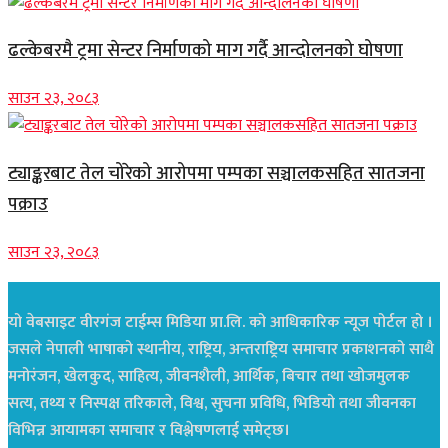
ढल्केबरमै ट्रमा सेन्टर निर्माणको माग गर्दै आन्दोलनको घोषणा
साउन २३, २०८३
ट्याङ्करबाट तेल चोरेको आरोपमा पम्पका सञ्चालकसहित सातजना
पक्राउ
साउन २३, २०८३
यो वेबसाइट वीरगंज टाईम्स मिडिया प्रा.लि. को आधिकारिक न्यूज पोर्टल हो ।
जसले नेपाली भाषाको स्थानीय, राष्ट्रिय, अन्तराष्ट्रिय समाचार प्रकाशनको साथै
मनोरंजन, खेलकुद, साहित्य, जीवनशैली, आर्थिक, बिचार तथा खोजमुलक
सत्य, तथ्य र निस्पक्ष तरिकाले, विश्व, सुचना प्रविधि, भिडियो तथा जीवनका
विभिन्न आयामका समाचार र विश्लेषणलाई समेट्छ।