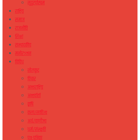
सुदुरपस्चिम
राष्ट्रिय
समाज
राजनीति
शिक्षा
सम्पादकीय
मनोरञ्जन
विविध
खेलकुद
विचार
अन्तराष्ट्रिय
अन्तर्वार्ता
कृषि
कला/साहित्य
अर्थ/वाणीज्य
धर्म/संस्कृति
पत्र-पत्रिका