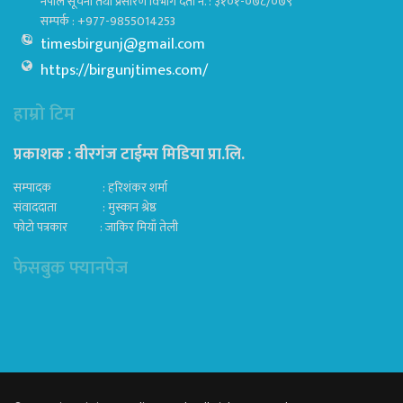
नेपाल सूचना तथा प्रसारण विभाग दर्ता नं. : ३१०१-०७८/०७९
सम्पर्क : +977-9855014253
timesbirgunj@gmail.com
https://birgunjtimes.com/
हाम्रो टिम
प्रकाशक : वीरगंज टाईम्स मिडिया प्रा‍.लि.
सम्पादक : हरिशंकर शर्मा
संवाददाता : मुस्कान श्रेष्ठ
फोटो पत्रकार : जाकिर मियाँ तेली
फेसबुक फ्यानपेज