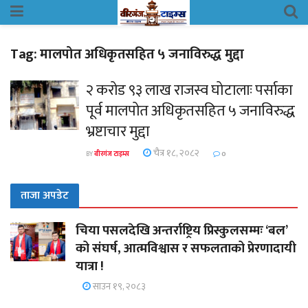
Tag:
मालपोत अधिकृतसहित ५ जनाविरुद्ध मुद्दा
२ करोड ९३ लाख राजस्व घोटालाः पर्साका
पूर्व मालपोत अधिकृतसहित ५ जनाविरुद्ध
भ्रष्टाचार मुद्दा
चैत्र १८, २०८२
BY
वीरगंज टाइम्स
0
ताजा अपडेट
चिया पसलदेखि अन्तर्राष्ट्रिय प्रिस्कुलसम्मः ‘बल’
को संघर्ष, आत्मविश्वास र सफलताको प्रेरणादायी
यात्रा !
साउन १९, २०८३