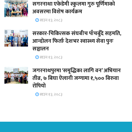
सगरनाथा एकेडेमी स्कुलमा गुरु पूर्णिमाको
अवसरमा विशेष कार्यक्रम
साउन १३, २०८३
सरकार-चिकित्सक संघबीच पाँचबुँदे सहमति,
आन्दोलन फिर्ताः देशभर स्वास्थ्य सेवा पुनः
सञ्चालन
साउन १३, २०८३
जगरनाथपुरमा ‘समृद्धिका लागि वन’ अभियान
तीव्र, ७ बिघा ऐलानी जग्गामा १,५०० बिरुवा
रोपियो
साउन १३, २०८३