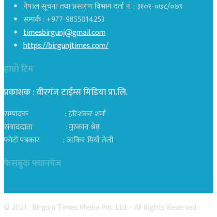
नेपाल सूचना तथा प्रसारण विभाग दर्ता नं. : ३१०१-०७८/०७९
सम्पर्क : +977-9855014253
timesbirgunj@gmail.com
https://birgunjtimes.com/
हाम्रो टिम
प्रकाशक : वीरगंज टाईम्स मिडिया प्रा‍.लि.
सम्पादक : हरिशंकर शर्मा
संवाददाता : मुस्कान श्रेष्ठ
फोटो पत्रकार : जाकिर मियाँ तेली
फेसबुक फ्यानपेज
© 2021 : Birgunj Times Media Pvt. Ltd. - All Rights Reserved.