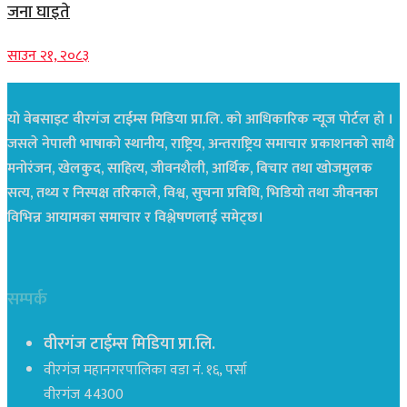
जना घाइते
साउन २१, २०८३
यो वेबसाइट वीरगंज टाईम्स मिडिया प्रा.लि. को आधिकारिक न्यूज पोर्टल हो ।
जसले नेपाली भाषाको स्थानीय, राष्ट्रिय, अन्तराष्ट्रिय समाचार प्रकाशनको साथै
मनोरंजन, खेलकुद, साहित्य, जीवनशैली, आर्थिक, बिचार तथा खोजमुलक
सत्य, तथ्य र निस्पक्ष तरिकाले, विश्व, सुचना प्रविधि, भिडियो तथा जीवनका
विभिन्न आयामका समाचार र विश्लेषणलाई समेट्छ।
सम्पर्क
वीरगंज टाईम्स मिडिया प्रा.लि.
वीरगंज महानगरपालिका वडा नं. १६, पर्सा
वीरगंज 44300