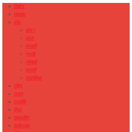
होमपेज
समाचार
प्रदेश
प्रदेश १
मधेस
वागमती
गण्डकी
लुम्बिनी
कर्णाली
सुदुरपस्चिम
राष्ट्रिय
समाज
राजनीति
शिक्षा
सम्पादकीय
मनोरञ्जन