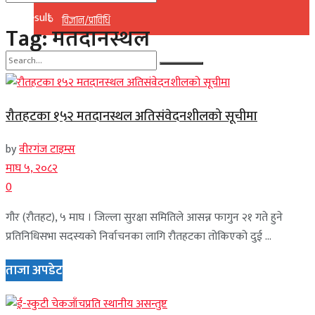
No Result
विज्ञान/प्राविधि
Tag:
मतदानस्थल
View All Result
No Result
रौतहटका १५२ मतदानस्थल अतिसंवेदनशीलको सूचीमा
View All Result
by
वीरगंज टाइम्स
माघ ५, २०८२
0
गौर (रौतहट), ५ माघ । जिल्ला सुरक्षा समितिले आसन्न फागुन २१ गते हुने
प्रतिनिधिसभा सदस्यको निर्वाचनका लागि रौतहटका तोकिएको दुई ...
ताजा अपडेट