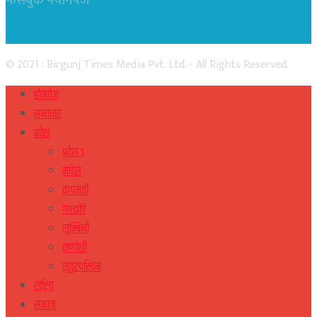
फेसबुक फ्यानपेज
© 2021 : Birgunj Times Media Pvt. Ltd. - All Rights Reserved.
होमपेज
समाचार
प्रदेश
प्रदेश १
मधेस
वागमती
गण्डकी
लुम्बिनी
कर्णाली
सुदुरपस्चिम
राष्ट्रिय
समाज