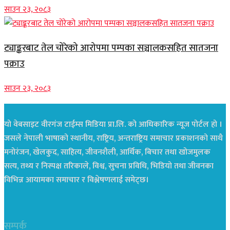
साउन २३, २०८३
ट्याङ्करबाट तेल चोरेको आरोपमा पम्पका सञ्चालकसहित सातजना
पक्राउ
साउन २३, २०८३
यो वेबसाइट वीरगंज टाईम्स मिडिया प्रा.लि. को आधिकारिक न्यूज पोर्टल हो ।
जसले नेपाली भाषाको स्थानीय, राष्ट्रिय, अन्तराष्ट्रिय समाचार प्रकाशनको साथै
मनोरंजन, खेलकुद, साहित्य, जीवनशैली, आर्थिक, बिचार तथा खोजमुलक
सत्य, तथ्य र निस्पक्ष तरिकाले, विश्व, सुचना प्रविधि, भिडियो तथा जीवनका
विभिन्न आयामका समाचार र विश्लेषणलाई समेट्छ।
सम्पर्क