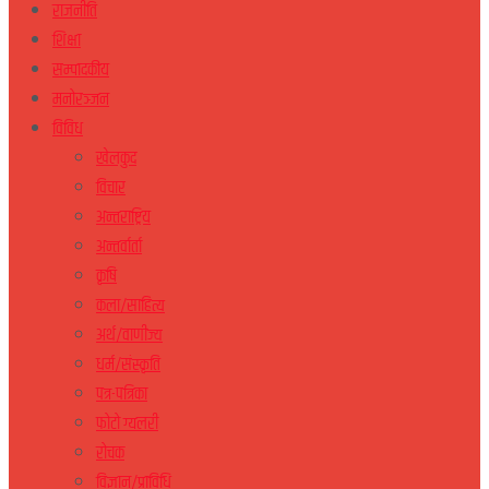
राजनीति
शिक्षा
सम्पादकीय
मनोरञ्जन
विविध
खेलकुद
विचार
अन्तराष्ट्रिय
अन्तर्वार्ता
कृषि
कला/साहित्य
अर्थ/वाणीज्य
धर्म/संस्कृति
पत्र-पत्रिका
फोटो ग्यलरी
रोचक
विज्ञान/प्राविधि