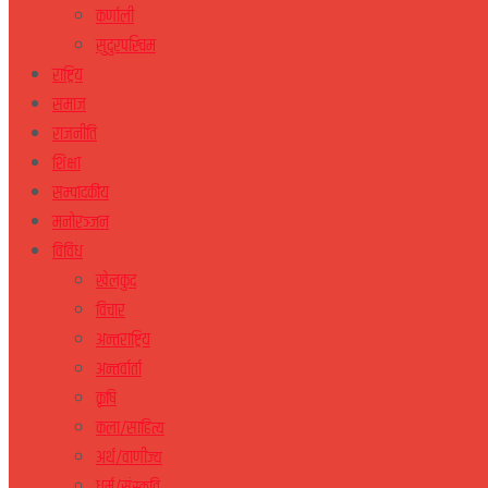
कर्णाली
सुदुरपस्चिम
राष्ट्रिय
समाज
राजनीति
शिक्षा
सम्पादकीय
मनोरञ्जन
विविध
खेलकुद
विचार
अन्तराष्ट्रिय
अन्तर्वार्ता
कृषि
कला/साहित्य
अर्थ/वाणीज्य
धर्म/संस्कृति