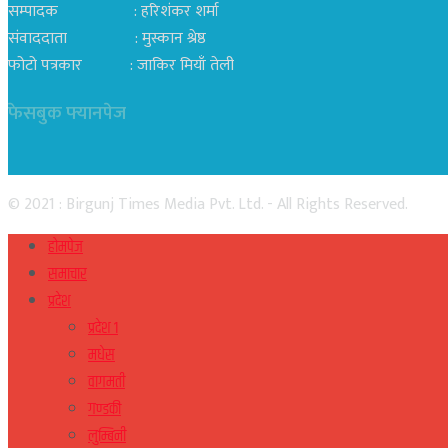
सम्पादक : हरिशंकर शर्मा
संवाददाता : मुस्कान श्रेष्ठ
फोटो पत्रकार : जाकिर मियाँ तेली
फेसबुक फ्यानपेज
© 2021 : Birgunj Times Media Pvt. Ltd. - All Rights Reserved.
होमपेज
समाचार
प्रदेश
प्रदेश १
मधेस
वागमती
गण्डकी
लुम्बिनी