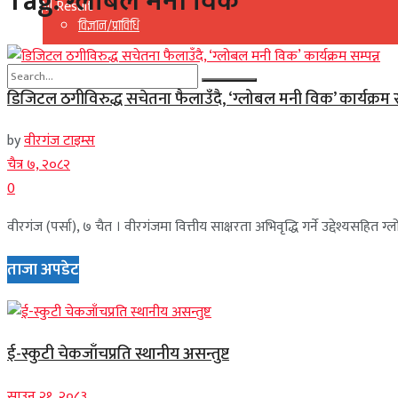
Tag:
ग्लोबल मनी विक
View All Result
विज्ञान/प्राविधि
डिजिटल ठगीविरुद्ध सचेतना फैलाउँदै, ‘ग्लोबल मनी विक’ कार्यक्रम स
No Result
by
वीरगंज टाइम्स
View All Result
चैत्र ७, २०८२
0
वीरगंज (पर्सा), ७ चैत । वीरगंजमा वित्तीय साक्षरता अभिवृद्धि गर्ने उद्देश्
ताजा अपडेट
ई-स्कुटी चेकजाँचप्रति स्थानीय असन्तुष्ट
साउन २१, २०८३