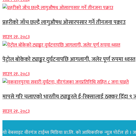
प्रहरीको जाँच छल्दै लागुऔषध ओसारपसार गर्ने तीनजना पक्राउ
साउन २१, २०८३
पेट्रोल बोकेको ट्याङ्कर दुर्घटनापछि आगलागी, जलेर पूर्ण रुपमा ध्वस्त
साउन २१, २०८३
मापसे गरि चलाएको भारतीय ट्याङ्करले ई-रिक्सालाई ठक्कर दिँदा ९ 
साउन २१, २०८३
यो वेबसाइट वीरगंज टाईम्स मिडिया प्रा.लि. को आधिकारिक न्यूज पोर्टल हो । जस