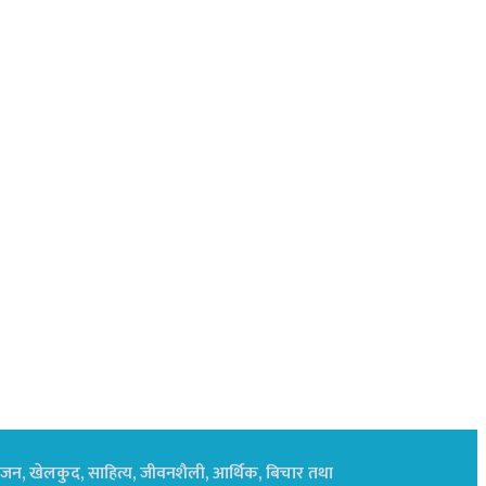
नोरंजन, खेलकुद, साहित्य, जीवनशैली, आर्थिक, बिचार तथा