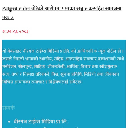
ट्याङ्करबाट तेल चोरेको आरोपमा पम्पका सञ्चालकसहित सातजना
पक्राउ
साउन २३, २०८३
यो वेबसाइट वीरगंज टाईम्स मिडिया प्रा.लि. को आधिकारिक न्यूज पोर्टल हो ।
जसले नेपाली भाषाको स्थानीय, राष्ट्रिय, अन्तराष्ट्रिय समाचार प्रकाशनको साथै
मनोरंजन, खेलकुद, साहित्य, जीवनशैली, आर्थिक, बिचार तथा खोजमुलक
सत्य, तथ्य र निस्पक्ष तरिकाले, विश्व, सुचना प्रविधि, भिडियो तथा जीवनका
विभिन्न आयामका समाचार र विश्लेषणलाई समेट्छ।
सम्पर्क
वीरगंज टाईम्स मिडिया प्रा.लि.