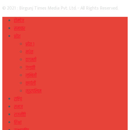
© 2021 : Birgunj Times Media Pvt. Ltd. - All Rights Reserved.
होमपेज
समाचार
प्रदेश
प्रदेश १
मधेस
वागमती
गण्डकी
लुम्बिनी
कर्णाली
सुदुरपस्चिम
राष्ट्रिय
समाज
राजनीति
शिक्षा