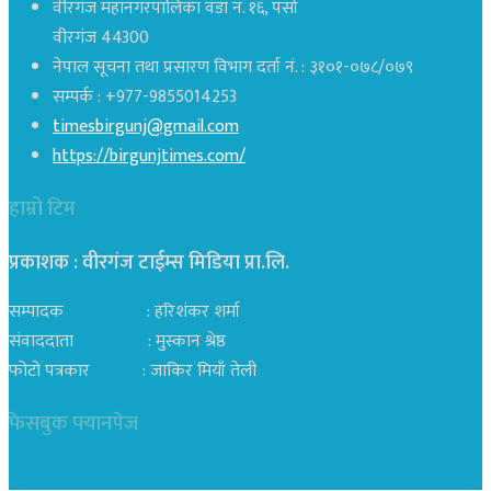
वीरगंज महानगरपालिका वडा नं. १६, पर्सा
वीरगंज 44300
नेपाल सूचना तथा प्रसारण विभाग दर्ता नं. : ३१०१-०७८/०७९
सम्पर्क : +977-9855014253
timesbirgunj@gmail.com
https://birgunjtimes.com/
हाम्रो टिम
प्रकाशक : वीरगंज टाईम्स मिडिया प्रा‍.लि.
सम्पादक : हरिशंकर शर्मा
संवाददाता : मुस्कान श्रेष्ठ
फोटो पत्रकार : जाकिर मियाँ तेली
फेसबुक फ्यानपेज