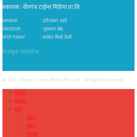
प्रकाशक : वीरगंज टाईम्स मिडिया प्रा‍.लि.
सम्पादक : हरिशंकर शर्मा
संवाददाता : मुस्कान श्रेष्ठ
फोटो पत्रकार : जाकिर मियाँ तेली
फेसबुक फ्यानपेज
© 2021 : Birgunj Times Media Pvt. Ltd. - All Rights Reserved.
होमपेज
समाचार
प्रदेश
प्रदेश १
मधेस
वागमती