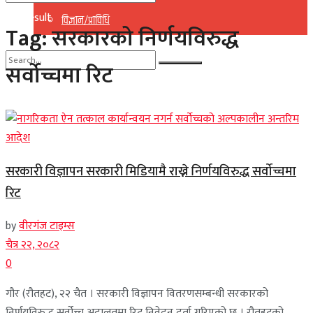
No Result
विज्ञान/प्राविधि
Tag:
सरकारको निर्णयविरुद्ध
View All Result
सर्वोच्चमा रिट
No Result
View All Result
सरकारी विज्ञापन सरकारी मिडियामै राख्ने निर्णयविरुद्ध सर्वोच्चमा
रिट
by
वीरगंज टाइम्स
चैत्र २२, २०८२
0
गौर (रौतहट), २२ चैत । सरकारी विज्ञापन वितरणसम्बन्धी सरकारको
निर्णयविरुद्ध सर्वोच्च अदालतमा रिट निवेदन दर्ता गरिएको छ । रौतहटको