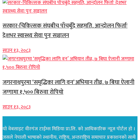
सरकार-चिकित्सक संघबीच पाँचबुँदे सहमति, आन्दोलन फिर्ताः
देशभर स्वास्थ्य सेवा पुनः सञ्चालन
साउन १३, २०८३
जगरनाथपुरमा ‘समृद्धिका लागि वन’ अभियान तीव्र, ७ बिघा ऐलानी
जग्गामा १,५०० बिरुवा रोपियो
साउन १३, २०८३
यो वेबसाइट वीरगंज टाईम्स मिडिया प्रा.लि. को आधिकारिक न्यूज पोर्टल हो ।
जसले नेपाली भाषाको स्थानीय, राष्ट्रिय, अन्तराष्ट्रिय समाचार प्रकाशनको साथै