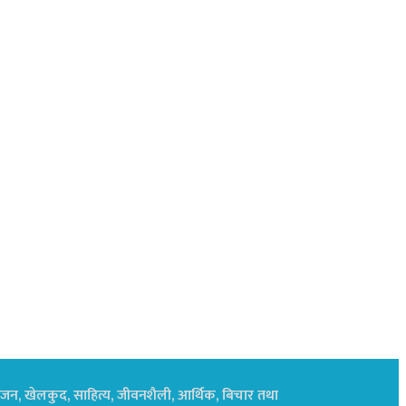
नोरंजन, खेलकुद, साहित्य, जीवनशैली, आर्थिक, बिचार तथा