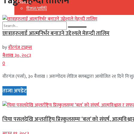
Tag:
मेहन्दी तालिम
View All Result
विज्ञान/प्राविधि
छात्राहरुलाई आत्मनिर्भर बनाउने उद्देश्यले मेहन्दी तालिम
No Result
by
वीरगंज टाइम्स
View All Result
बैशाख ३०, २०८३
0
वीरगंज (पर्सा), ३० वैशाख । अरुणोदय लेडिज क्लबद्वारा आयोजित २१ दिने निःशुल्
ताजा अपडेट
चिया पसलदेखि अन्तर्राष्ट्रिय प्रिस्कुलसम्मः ‘बल’ को संघर्ष, आत्मविश्
साउन १९, २०८३