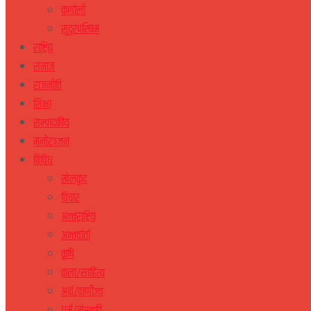
कर्णाली
सुदुरपस्चिम
राष्ट्रिय
समाज
राजनीति
शिक्षा
सम्पादकीय
मनोरञ्जन
विविध
खेलकुद
विचार
अन्तराष्ट्रिय
अन्तर्वार्ता
कृषि
कला/साहित्य
अर्थ/वाणीज्य
धर्म/संस्कृति