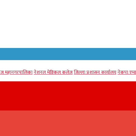
गंज महानगरपालिका
नेशनल मेडिकल कलेज
जिल्ला प्रशासन कार्यालय
नेकपा एमा