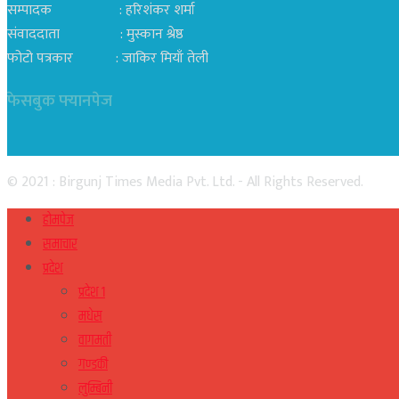
सम्पादक : हरिशंकर शर्मा
संवाददाता : मुस्कान श्रेष्ठ
फोटो पत्रकार : जाकिर मियाँ तेली
फेसबुक फ्यानपेज
© 2021 : Birgunj Times Media Pvt. Ltd. - All Rights Reserved.
होमपेज
समाचार
प्रदेश
प्रदेश १
मधेस
वागमती
गण्डकी
लुम्बिनी