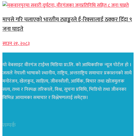
मापसे गरि चलाएको भारतीय ट्याङ्करले ई-रिक्सालाई ठक्कर दिँदा ९
जना घाइते
साउन २१, २०८३
यो वेबसाइट वीरगंज टाईम्स मिडिया प्रा.लि. को आधिकारिक न्यूज पोर्टल हो ।
जसले नेपाली भाषाको स्थानीय, राष्ट्रिय, अन्तराष्ट्रिय समाचार प्रकाशनको साथै
मनोरंजन, खेलकुद, साहित्य, जीवनशैली, आर्थिक, बिचार तथा खोजमुलक
सत्य, तथ्य र निस्पक्ष तरिकाले, विश्व, सुचना प्रविधि, भिडियो तथा जीवनका
विभिन्न आयामका समाचार र विश्लेषणलाई समेट्छ।
सम्पर्क