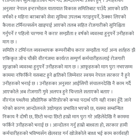
रोजगारीको सुनिश्चितताको माग गर्दै आन्दोलनमा उत्रेका हुन् । उनीहरुका
अनुसार नेपाल इन्टरमोडल यातायात विकास समितिबाट पाउँदै आएको प्रति
वर्षको १ महिना बराबरको सेवा सुविधा उपलब्ध गराइनुपर्ने, ठेक्का लिएको
कैलाश टर्मिनल्ससँग खाइपाई आएको तलब सहित रोजगारीको सुनिश्चिता
गर्नुपर्ने र पहिलो चरणमा नै करार सम्झौता १ वर्षको व्यवस्था हुनुपर्ने उनीहरुको
माग छ ।
समिति र टर्मिानल व्यवस्थापक कम्पनीबीच करार सम्झौता गर्दा अन्य शर्तहरु झै
एकिकृत जाँच चौकी वीरगंजमा कार्यरत सम्पुर्ण कर्मचारीहरुलाई रोजगारी
सुरक्षाको व्यवस्था हुनुपर्ने उनीहरुको माग छ । आफूहरुको माग पुरा नभएसम्म
काममा नफिर्किने यसबाट हुने क्षतिको जिम्मेवार स्वयम नेपाल सरकार नै हुने
उनीहरुको भनाई छ । उनीहरुका अनुसार आईसिपी संचालनदेखि नै काम गर्दै
आएकोले अब रोजगारी गुमे अलपत्र हुने चिन्ताले सताएको बताए ।
वीरगंज पथलैया औद्योगिक कोरिडोरको कच्चा पदार्थ पनि यही नाका हुँदै जाने
गरेको कारण आन्दोलनले उद्योगहरु प्रभावित भएको छ, यसमा सम्बन्धित
निकाय नै दोषी छ, छिटो भन्दा छिटो हाम्रो माग पुरा गरे अहिलेदेखि नै काममा
फर्किने उनीहरुको भनाई छ । आन्दोलन गर्नु हाम्रो बाध्यता हो, सरकार हामी
कर्मचारीहरुको भविष्यसँग खेलवाड गर्न खोजेकोले बाध्य भई काम कार्यवाही