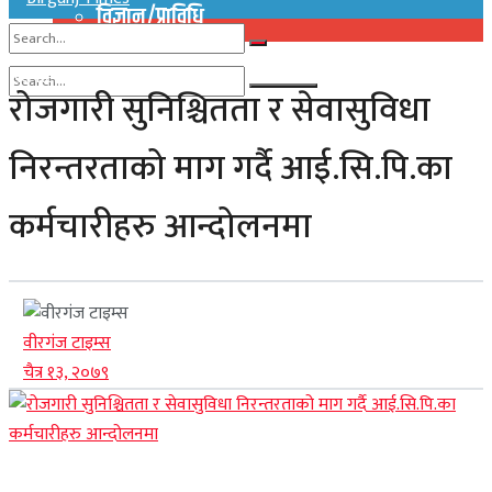
विज्ञान/प्राविधि
No Result
रोजगारी सुनिश्चितता र सेवासुविधा
View All Result
No Result
निरन्तरताको माग गर्दै आई.सि.पि.का
View All Result
कर्मचारीहरु आन्दोलनमा
वीरगंज टाइम्स
चैत्र १३, २०७९