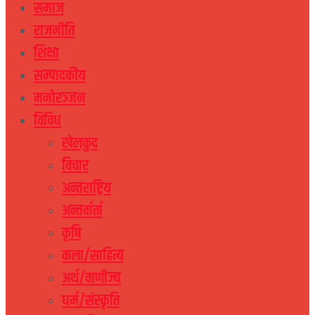
समाज
राजनीति
शिक्षा
सम्पादकीय
मनोरञ्जन
विविध
खेलकुद
विचार
अन्तराष्ट्रिय
अन्तर्वार्ता
कृषि
कला/साहित्य
अर्थ/वाणीज्य
धर्म/संस्कृति