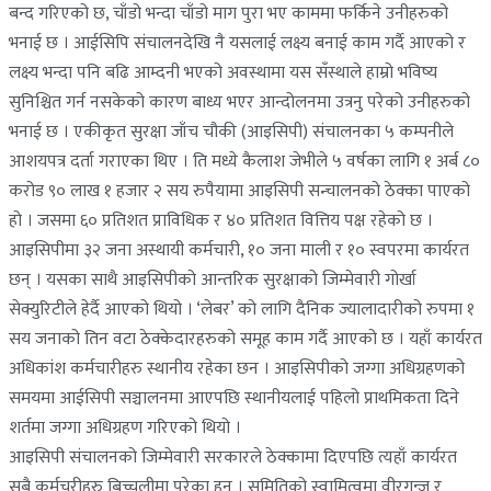
बन्द गरिएको छ, चाँडो भन्दा चाँडो माग पुरा भए काममा फर्किने उनीहरुको
भनाई छ ।
आईसिपि संचालनदेखि नै यसलाई लक्ष्य बनाई काम गर्दै आएको र
लक्ष्य भन्दा पनि बढि आम्दनी भएको अवस्थामा यस सँस्थाले हाम्रो भविष्य
सुनिश्चित गर्न नसकेको कारण बाध्य भएर आन्दोलनमा उत्रनु परेको उनीहरुको
भनाई छ । एकीकृत सुरक्षा जाँच चौकी (आइसिपी) संचालनका ५ कम्पनीले
आशयपत्र दर्ता गराएका थिए । ति मध्ये कैलाश जेभीले ५ वर्षका लागि १ अर्ब ८०
करोड ९० लाख १ हजार २ सय रुपैयामा आइसिपी सन्चालनको ठेक्का पाएको
हो । जसमा ६० प्रतिशत प्राविधिक र ४० प्रतिशत वित्तिय पक्ष रहेको छ ।
आइसिपीमा ३२ जना अस्थायी कर्मचारी, १० जना माली र १० स्वपरमा कार्यरत
छन् । यसका साथै आइसिपीको आन्तरिक सुरक्षाको जिम्मेवारी गोर्खा
सेक्युरिटीले हेर्दै आएको थियो । ‘लेबर’ को लागि दैनिक ज्यालादारीको रुपमा १
सय जनाको तिन वटा ठेक्केदारहरुको समूह काम गर्दै आएको छ । यहाँ कार्यरत
अधिकांश कर्मचारीहरु स्थानीय रहेका छन । आइसिपीको जग्गा अधिग्रहणको
समयमा आईसिपी सञ्चालनमा आएपछि स्थानीयलाई पहिलो प्राथमिकता दिने
शर्तमा जग्गा अधिग्रहण गरिएको थियो ।
आइसिपी संचालनको जिम्मेवारी सरकारले ठेक्कामा दिएपछि त्यहाँ कार्यरत
सबै कर्मचरीहरु बिच्चलीमा परेका हुन् । समितिको स्वामित्वमा वीरगन्ज र