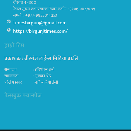
वीरगंज 44300
नेपाल सूचना तथा प्रसारण विभाग दर्ता नं. : ३१०१-०७८/०७९
सम्पर्क : +977-9855014253
timesbirgunj@gmail.com
https://birgunjtimes.com/
हाम्रो टिम
प्रकाशक : वीरगंज टाईम्स मिडिया प्रा‍.लि.
सम्पादक : हरिशंकर शर्मा
संवाददाता : मुस्कान श्रेष्ठ
फोटो पत्रकार : जाकिर मियाँ तेली
फेसबुक फ्यानपेज