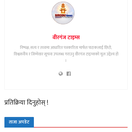
वीरगंज टाइम्स
निष्पक्ष, सत्य र तथ्यमा आधारित पत्रकारिता मार्फत पाठकलाई छिटो,
विश्वसनीय र जिम्मेवार सूचना उपलब्ध गराउनु वीरगंज टाइम्सको मूल उद्देश्य हो
।
प्रतिक्रिया दिनुहोस् !
ताजा अपडेट