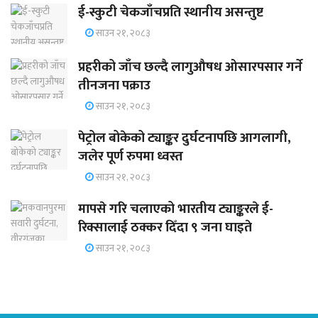
ई-स्कुटी चेकजाँचप्रति स्थानीय असन्तुष्ट
साउन २१, २०८३
प्रहरीको जाँच छल्दै लागुऔषध ओसारपसार गर्ने
तीनजना पक्राउ
साउन २१, २०८३
पेट्रोल बोकेको ट्याङ्कर दुर्घटनापछि आगलागी,
जलेर पूर्ण रुपमा ध्वस्त
साउन २१, २०८३
मापसे गरि चलाएको भारतीय ट्याङ्करले ई-
रिक्सालाई ठक्कर दिँदा ९ जना घाइते
साउन २१, २०८३