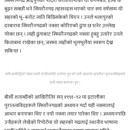
सिमरौनगढ आइपुगेका पादरी काशियानोको यो वर्णनबाट हामी के
बुझ्न सक्छौं भने सिमरौनगढ तहसनहस भएको चार सय वर्षसम्म यो
सहरको भू–बनोट त्यति बिग्रिसकेको थिएन । उनले भक्तपुरको
दरबारमा सिमरौनगढको नक्सा कोरिएको ढुंगा छ भनेर उल्लेख
गरेका छन् । त्यही ढुंगाबाट सिमरौनगढको नक्सा हुबहु उतारेर उनले
किताबमा राखेका छन्, जसमा त्यहाँको भुलभुलैया स्वरूप देख्न
सकिन्छ ।
माथि बायाँपट्टिको नक्सा पादरी काशियानोले उतारेका हुन् भने त्यसै आधारमा इटालीका पुरातत्वविदहरूले
दायाँ नक्सा बनाएका हुन् ।
बीसौं शताब्दीको आखिरीतिर सन् १९९१–९२ मा इटालीका
पुरातत्वविदहरूले सिमरौनगढको अध्ययन गर्दा यही नक्सालाई
आधार बनाएका थिए र नयाँ नक्सा तयार पारेका थिए । अध्ययनपछि
उनीहरूले लेखेको रिपोर्टमा यो सहरको गढलाई स्थानीय भाषामा