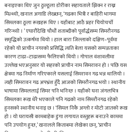
बनाइएका थिए जुन ठुल्ठूला डोरीका सहायताले झिक्न र राख्न
मिल्थ्यो, खनाल अगाडि लेख्छन्, ‘गढका भित्री र बाहिरी भागमा
सिमलका ठूला रूखहरू थिए । यहाँबाट आठै प्रहर चियोचर्चो
गरिन्थ्यो । ’ एघारौंदेखि चौधौं शताब्दीको पूर्वार्द्धसम्म सिमरौनगढ
समृद्धिको उत्कर्षमा थियो । हाल बारा जिल्लाको दक्षिण–पूर्वमा
रहेको यो प्राचीन नगरको प्रसिद्धि त्यति बेला यसको सम्पन्नताका
कारण टाढा–टाढासम्म फैलिएको थियो । गोपाल वंशावलीमा
उल्लेख भएअनुसार यो सहरको प्राचीन नाम सिमरावन हो । पछि यस
क्षेत्रमा गढ निर्माण गरिएकाले यसलाई सिमरावन गढ भन्न थालियो ।
त्यही सिमरावन गढ अपभ्रंश हुँदै आजको सिमरौनगढ भयो । स्थानीय
भाषामा सिमललाई सिमर पनि भनिन्छ । यहाँको घना जंगलभित्र
सिमलका रूख धेरै भएकाले पनि गढको नाम सिमरौनगढ रहेको
हुनसक्ने स्थानीय भनाइ छ । ‘सिमल निकै अग्लो र मोटो जातको रूख
हो । यो घरायसी कामबाहेक डुंगा लगायत वस्तुहरू बनाउने काममा
पनि उपयोग हुन्छ,’ खनालले किताबमा लेखेका छन्, ‘प्राचीन