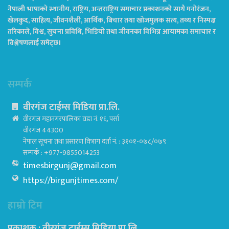
नेपाली भाषाको स्थानीय, राष्ट्रिय, अन्तराष्ट्रिय समाचार प्रकाशनको साथै मनोरंजन,
खेलकुद, साहित्य, जीवनशैली, आर्थिक, बिचार तथा खोजमुलक सत्य, तथ्य र निस्पक्ष
तरिकाले, विश्व, सुचना प्रविधि, भिडियो तथा जीवनका विभिन्न आयामका समाचार र
विश्लेषणलाई समेट्छ।
सम्पर्क
वीरगंज टाईम्स मिडिया प्रा.लि.
वीरगंज महानगरपालिका वडा नं. १६, पर्सा
वीरगंज 44300
नेपाल सूचना तथा प्रसारण विभाग दर्ता नं. : ३१०१-०७८/०७९
सम्पर्क : +977-9855014253
timesbirgunj@gmail.com
https://birgunjtimes.com/
हाम्रो टिम
प्रकाशक : वीरगंज टाईम्स मिडिया प्रा‍.लि.