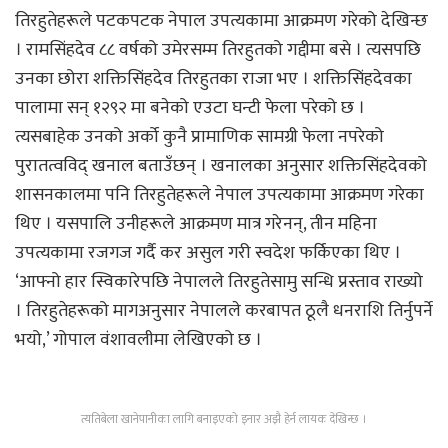
तिरहुतेहरूले पटकपटक नेपाल उपत्यकामा आक्रमण गरेको देखिन्छ
। रामसिंहदेव ८८ वर्षको उमेरसम्म तिरहुतको गद्दीमा बसे । त्यसपछि
उनका छोरा शक्तिसिंहदेव तिरहुतका राजा भए । शक्तिसिंहदेवका
पालामा सन् १२९२ मा बनेको एउटा घन्टी फेला परेको छ ।
त्यसबाहेक उनको अर्को कुनै प्रामाणिक सामग्री फेला नपरेको
पुरातत्वविद् खनाल बताउँछन् । खनालका अनुसार शक्तिसिंहदेवको
शासनकालमा पनि तिरहुतेहरूले नेपाल उपत्यकामा आक्रमण गरेका
थिए । यसपालि उनीहरूले आक्रमण मात्र गरेनन्, तीन महिना
उपत्यकामा रजगज गर्दै कर असुल गरी स्वदेश फर्किएका थिए ।
‘आफ्नो हार स्विकारेपछि नेपालले तिरहुतेसामु सन्धि प्रस्ताव राख्यो
। तिरहुतेहरूको मागअनुसार नेपालले करबापत ठूलै धनराशि तिर्नुपर्ने
भयो,’ गोपाल वंशावलीमा लेखिएको छ ।
त्यतिबेला खानेपानीका लागि बनाइएको इनार अझै हेर्न लायक देखिन्छ ।