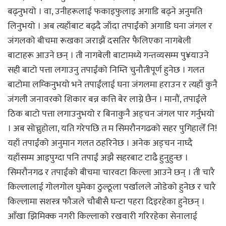
बढ्नुभयो । वा, उनीहरूलाई फकाइफुलाइ अगाडि बढ्ने अनुमति
लिनुभयो । अब त्यहाँबाट बढ्दै जाँदा तपाईंको अगाडि घना जंगल र
जंगलको बीचमा रूखका जराझैं दसतिर फैलिएका नागबेली
बाटाहरू आउने छन् । ती नागबेली बाटामध्ये गन्तव्यसम्म पु¥याउने
सही बाटो पत्ता लगाउनु तपाईंको निम्ति चुनौतीपूर्ण हुनेछ । गलत
बाटोमा लम्किनुभयो भने तपाईंलाई घना जंगलमा हराउन र त्यहाँ कुनै
जंगली जनावरको शिकार बन्न कत्ति बेर लाग्ने छैन । मानौं, तपाईंले
ठिक बाटो पत्ता लगाउनुभयो र बिनाकुनै अड्चन जंगल पार गर्नुभयो
। अब सोच्नुहोला, यति गरेपछि त म सिमरौनगढको सहर पुगिहालेँ नि!
यहाँ तपाईंको अनुमान गलत ठहरिनेछ । अनेक अड्चन नाघ्दै
यहाँसम्म आइपुग्दा पनि तपाईं अझै सहरबाट टाढै हुनुहुन्छ ।
सिमरौनगढ र तपाईंको बीचमा चारवटा किल्ला आउने छन् । ती चारै
किल्लालाई गोलगोल घुमेका ठुल्ठूला पर्खालले जोडेको हुनेछ र चारै
किल्लामा सशस्त्र फौजले चौबीसै घन्टा पहरा दिइरहेका हुनेछन् ।
आँखा झिमिक्क नगरी किल्लाको रखवारी गरिरहेका सेनालाई