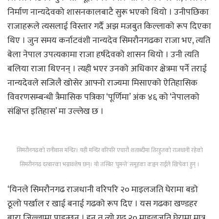
निर्माण नान्यदेवको शासनकालबाटै सुरू भएको थियो । उनीपछिका
राजाहरूले त्यसलाई विस्तार गर्दै अझ मजबुत किल्लाको रूप दिएका
थिए । जुन समय कर्नाटवंशी नान्यदेव सिमरौनगढका राजा भए, त्यति
बेला नेपाल उपत्यकामा राजा हर्षदेवको शासन थियो । उनी त्यति
बलिया राजा थिएनन् । त्यही भएर उनको अधिकार क्षेत्रमा पर्ने तराई
नान्यदेवले सजिलै खोसेर आफ्नो राज्यमा मिसाएको ऐतिहासिक
विवरणसम्बन्धी त्रैमासिक पत्रिका ‘पूर्णिमा’ अंक ४६ को ‘नेपालको
संक्षिप्त इतिहास’ मा उल्लेख छ ।
सिमरौनगढको रानीवास मन्दिर। यही मन्दिर वरिपरि एघारौं शताब्दीमा तिरहुतको राजधानी रहेको
सिमरौनगढ दरबारका भग्नावशेष छन्। यो तस्बिर ‘घुमन्ते’ समूहका कञ्चन राईले खिचेका हुन् ।
‘यिनले सिमरौनगढ राजधानी वरिपरि २० माइलजति घेरामा बडो
ठूलो पर्खाल र खाई बनाई गढको रूप दिए । यस गढका खण्डहर
बारा जिल्लामा पाइन्छन् । हुन त त्यो गढ २० माइलजति घेरामा मात्र