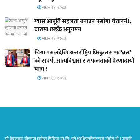
साउन २१, २०८३
ग्यास आपूर्ति सहजता बनाउन पर्सामा चेतावनी,
बारामा छड्के अनुगमन
साउन २१, २०८३
चिया पसलदेखि अन्तर्राष्ट्रिय प्रिस्कुलसम्मः ‘बल’
को संघर्ष, आत्मविश्वास र सफलताको प्रेरणादायी
यात्रा !
साउन १९, २०८३
यो वेबसाइट वीरगंज टाईम्स मिडिया प्रा.लि. को आधिकारिक न्यूज पोर्टल हो । जसले