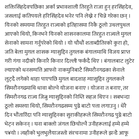
शक्तिसिंहदेवपछिका अर्का प्रभावशाली तिरहुते राजा हुन् हरसिंहदेव,
जसलाई कतिपयले हरिसिंहदेव भनेर पनि लेख्ने र चिन्ने गरेका छन् ।
यिनको समयमा तिरहुत राज्यको इतिहासमा निकै ठूलो उथलपुथल
आएको थियो, किनभने यिनको शासनकालमा तिरहुत राज्यले मुगल
सेनाको सामना गर्नुपरेको थियो । यो चौधौं शताब्दीतिरको कुरा हो,
जति बेला मुगल शासक ग्यासुद्दिन तुगलक बंगालमाथि विजय प्राप्त
गरी गंगा नदीको किनारै किनार दिल्ली फर्कंदै थिए । बंगालबाट लुटेर
ल्याएको धनसम्पत्ति आफ्नो नाकमुनिबाटै सिमरौनगढका सेनाले
लुट्दै लगेको थाहा पाएपछि मुगल बादशाह ग्यासुद्दिन तुगलकले
सिमरौनगढमाथि धावा बोल्ने योजना बनाए । योजना त बनाए, तर
सिमरौनगढ राज्य जित्नु ग्यासुद्दिनको निम्ति सहज थिएन । सबभन्दा
ठूलो समस्या थियो, सिमरौनगढसम्म पुग्ने बाटो पत्ता लगाउनु । धेरै
दिन भौंतारिँदा पनि ग्यासुद्दिनका सुराकीहरूले सिमरौनगढ पुग्ने बाटो
भेट्न सकेनन् । घना बाक्लो जंगल छिचोल्नै उनीहरूलाई हम्मे हम्मे
प¥यो । त्यहाँको भुलभुलैयाजस्तो संरचनामा उनीहरूले झन्डै आफू