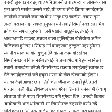
कसरी झुक्याउने र झुक्याए पनि आफ्नो उचाइभन्दा चालीस–पचास
गुना अग्लो पर्खाल कसरी नाघ्ने, यो उपाय सोच्ने जिम्मा तपाईंहरूकै ।
तपाईंको उपायले काम ग¥यो र आफूभन्दा चालीस–पचास गुना
अग्लो पर्खाल नाघ्न सफल हुनुभयो भने तपाईं सिमरौनगढ सहरभित्र
प्रवेश गर्न सफल हुनुभयो । जसै पर्खाल नाघ्नुहुनेछ, तपाईंको
आँखाअगाडि लहलह अन्नका बाला झुलिरहेका खेतीयोग्य जमिन
फैलिएका हुनेछन् । सिँचाइ गर्न बनाइएका ठुल्ठूला नहर हुनेछन् ।
स्थानीय भाकामा गीत गुन्गुनाउँदै खेतमा काम गरिरहेका
सिमरौनगढका किसानसँग तपाईंको जम्काभेट पनि हुन सक्नेछ ।
एघारौं शताब्दीमा बनेको सिमरौनगढ राज्यमा तपाईंलाई स्वागत छ !
मैले तपाईंहरूलाई यसै हचुवा भरमा यो खेल खेलाएको होइन ।
यसका केही आधार छन् । तेह्रौं शताब्दीमा काठमाडौं हुँदै उत्तरी
भारतका केही बौद्ध तीर्थस्थल भ्रमण गरेका तिब्बती धर्मस्वामी (च्याग्
लोचावा चो जे पाल) सिमरौनगढ पनि पुगेका थिए । उनको किताब
‘बायोग्राफी अफ धर्मस्वामी’ मा सिमरौनगढ सहरबारे वर्णन गर्दै
लेखिएको छ, ‘यो नगर बलिया एवं चाक्ला र अग्ला पर्खालहरूले