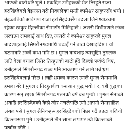
आएको बाटोधरि भुले । एकदिन उनीहरूको भेट तिरहुते राजा
हरसिंहदेवले बेइज्जत गरी निकालेका मन्त्री कामेश्वर ठाकुरसँग भयो ।
बेइज्जतिको आवेगमा राजा हरसिंहदेवसँग बदला लिने ध्याउन्नमा
रहेका ठाकुर दिल्लीका सेनासँग मिलिहाले । जसरी विभीषणले लंका
जलाउन रामलाई साथ दिए, त्यसरी नै कामेश्वर ठाकुरले मुगल
बादशाहलाई सिमरौनगढमाथि चढाइँ गर्ने बाटो देखाइदिए । यो
घटनाबारे अर्को कथा पनि छ । मुगल बादशाह ग्यासुद्दिन तुगलक
जति बेला बंगाल जितेर तिरहुतको बाटो हुँदै दिल्ली फर्कंदै थिए,
उनीहरूले सिमरौनगढ राज्य पनि आक्रमण गर्न लागे भन्ने भ्रम
हरसिंहदेवलाई परेछ । त्यही भ्रमका कारण उनले मुगल सेनामाथि
हमला गरे । मुगल र तिरहुतबीच घमासान युद्ध भयो । र, यही युद्धका
कारण सन् १३२६ सिमरौनगढ पतनको वर्ष बन्न पुग्यो । मुगल सेनाको
अगाडि हरसिंहदेवको केही जोर नचलेपछि उनी आफ्नो सेनासहित
जंगल पसे । मुगल सैनिकहरू हरसिंहदेवको पिछा गर्दै एउटा बलियो
किल्लासम्म पुगे । उनीहरूले तीन साता लगाएर त्यो किल्लाको
पर्खाल फोडे ।