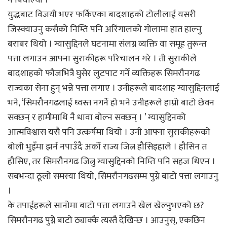
नै बिथोल्यो ।
युद्धबाट विजयी भएर फर्किएका बादशाहको टोलीलाई यसरी
जिस्क्याउनु कसैको निम्ति पनि अरिंगालको गोलामा हात हाल्नु
बराबर थियो । ग्यासुद्दिनले घटनामा संलग्न व्यक्ति वा समूह तुरून्त
पत्ता लगाउन आफ्ना सुराकीहरू परिचालन गरे । ती सुराकीले
बादशाहको फौजभित्रै घुसेर लुटपाट गर्ने व्यक्तिहरू सिमरौनगढ
राज्यका सेना हुन् भन्ने पत्ता लगाए । उनीहरूले बादशाह ग्यासुद्दिनलाई
भने, ‘सिमरौनगढलाई ध्वस्त नगर्ने हो भने उनीहरूले हाम्रो बाटो छेक्न
सक्छन् र हामीमाथि नै धावा बोल्न सक्छन् । ’ ग्यासुद्दिनको
आत्मविश्वास यसै पनि उत्कर्षमा थियो । उनी आफ्ना सुराकीहरूको
बोली भुइँमा झर्न नपाउँदै अर्को राज्य जित्न हौसिइहाले । हौसिन त
हौसिए, तर सिमरौनगढ जित्नु ग्यासुद्दिनको निम्ति पनि सहज थिएन ।
सबभन्दा ठूलो समस्या थियो, सिमरौनगढसम्म पुग्ने बाटो पत्ता लगाउनु
।
के तपाईंहरूले सानोमा बाटो पत्ता लगाउने खेल खेल्नुभएको छ?
सिमरौनगढ पुग्ने बाटो ठ्याक्कै त्यस्तै देखिन्छ । आउनुस्, एकछिन