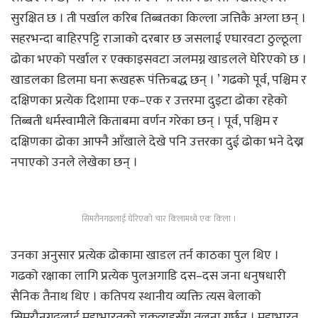
सुरक्षित छ । ती पर्खाल करिब तिब्बतका किल्ला जत्तिकै अग्ला छन् ।
सहरभन्दा बाहिरपट्टि राजाको दरबार छ जसलाई एघारवटा ठुल्ठूला
ढोका भएको पर्खाल र एक्काइसवटा जलमग्न खाडलले घेरिएको छ ।
खाडलका डिलमा घना रूखहरू पंक्तिबद्ध छन् । ’ गढको पूर्व, पश्चिम र
दक्षिणका प्रत्येक दिशामा एक–एक र उत्तरमा दुइटा ढोका रहेको
तिब्बती धर्मस्वामीले किताबमा वर्णन गरेका छन् । पूर्व, पश्चिम र
दक्षिणका ढोका आफ्नै आँखाले देखे पनि उत्तरका दुई ढोका भने देख्न
नपाएको उनले लेखेका छन् ।
सिमरौनगढलाई घेरिएको चार किलामध्ये एक किला ।
उनका अनुसार प्रत्येक ढोकामा खाडल तर्न काठका पुल थिए ।
गढको रक्षाका लागि प्रत्येक पुलअगाडि दस–दस जना धनुषधारी
सैनिक तैनाथ थिए । कतिपय स्थानीय व्यक्ति त्यस बेलाको
सिमरौनगढलाई महाभारतको चक्रव्यूहसँग तुलना गर्छन् । महाभारत