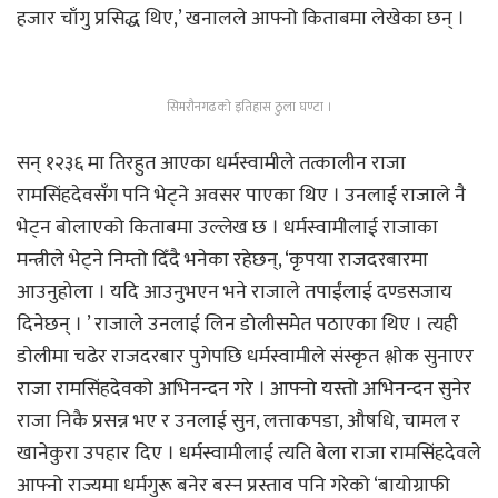
हजार चाँगु प्रसिद्ध थिए,’ खनालले आफ्नो किताबमा लेखेका छन् ।
सिमरौनगढको इतिहास ठुला घण्टा ।
सन् १२३६ मा तिरहुत आएका धर्मस्वामीले तत्कालीन राजा
रामसिंहदेवसँग पनि भेट्ने अवसर पाएका थिए । उनलाई राजाले नै
भेट्न बोलाएको किताबमा उल्लेख छ । धर्मस्वामीलाई राजाका
मन्त्रीले भेट्ने निम्तो दिँदै भनेका रहेछन्, ‘कृपया राजदरबारमा
आउनुहोला । यदि आउनुभएन भने राजाले तपाईंलाई दण्डसजाय
दिनेछन् । ’ राजाले उनलाई लिन डोलीसमेत पठाएका थिए । त्यही
डोलीमा चढेर राजदरबार पुगेपछि धर्मस्वामीले संस्कृत श्लोक सुनाएर
राजा रामसिंहदेवको अभिनन्दन गरे । आफ्नो यस्तो अभिनन्दन सुनेर
राजा निकै प्रसन्न भए र उनलाई सुन, लत्ताकपडा, औषधि, चामल र
खानेकुरा उपहार दिए । धर्मस्वामीलाई त्यति बेला राजा रामसिंहदेवले
आफ्नो राज्यमा धर्मगुरू बनेर बस्न प्रस्ताव पनि गरेको ‘बायोग्राफी