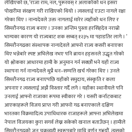
लेखिएको छ, ‘राजा राम, नल, पुरूरवस् र अलार्काको धन इसरा
पोखरीमा संरक्षण गरी राखिएको थियो । त्यसलाई एउटा नागले रक्षा
गरेका थिए । नान्यदेवले उक्त नागलाई मारेर त्यहाँको धन लिए र
सिमरौनगढ राज्य बनाए । उनका अन्तिम पुस्ता हरसिंहदेव नराम्रो
भाग्यका कारण यो राज्यबाट शक सम्बत् १२३५ मा पहाडतिर लागे । ’
सिमरौनगढका संस्थापक नान्यदेवले आफ्नो राज्य कसरी बनाएका
थिए भन्नेबारे स्पष्ट अभिलेख नभए पनि ब्रायन हड्सनले उद्धृत गरेको
यो श्लोकका आधारमा हामी के अनुमान गर्न सक्छौं भने यहाँ राज्य
स्थापना गर्न नान्यदेवले थुप्रै धन–सम्पत्ति खर्च गरेका थिए । उनले
सिमरौनगढ राज्य बनाएपछि यहाँको समुदाय, संस्कृति र कला
अपनाए र त्यसलाई अझै विस्तार गर्दै लगे । यहाँका स्थानीयले पनि
उनलाई आफ्नो राजाका रूपमा स्वीकार गरे । यसरी कर्नाटकबाट
आएकाहरूले विजय प्राप्त गरी आफ्नो गढ बनाएकाले दक्षिण
भारतका विक्रमादित्य उपाधिधारक राजाहरूले आफ्ना अभिलेखमा
नेपाल विजयका कुरा सगर्व लेख्न सकेको खनाल बताउँछन् । हामीले
सिमरौनगढको जुन चक्रव्यूही स्वरूपबारे माथि वर्णन ग¥यौं, त्यसको