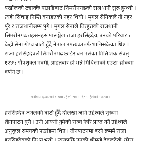
पर्खालको ठ्याक्कै पछाडिबाट सिमरौनगढको राजधानी सुरू हुन्थ्यो ।
त्यहाँ सिँचाइ निम्ति बनाइएको नहर थियो । मुगल सैनिकले ती नहर
पुरे र राजधानीसम्म पुगे । मुगल सेनाले तिरहुतको राजधानी
सिमरौनगढ तहसनहस पारूञ्जेल राजा हरसिंहदेव, उनको परिवार र
केही सेना गोप्य बाटो हुँदै नेपाल उपत्यकातर्फ भागिसकेका थिए ।
राजा हरसिंहदेवले सिमरौनगढ छाडेर वन पसेको मिति शक संवत्
१२४५ पौषशुक्ल नवमी, आइतबार हो भन्ने मिथिलाको एउटा श्लोकमा
वर्णन छ ।
रानीबास दरबारको बीचमा रहेको राम मन्दिर अहिलेको अवस्था ।
हरसिंहदेव जंगलको बाटो हुँदै दोलखा जाने उद्देश्यले सुरूमा
तीनपाटन पुगे । उनी आफ्नो गुमेको राज्य फेरि प्राप्त गर्ने उद्देश्यले
अनुकूल समयको पर्खाइमा थिए । तीनपाटनमा बस्ने क्रममै राजा
हरसिंहदेवको निधन भयो । त्यसपछि उनकी श्रीमती देवलदेवी, छोरा