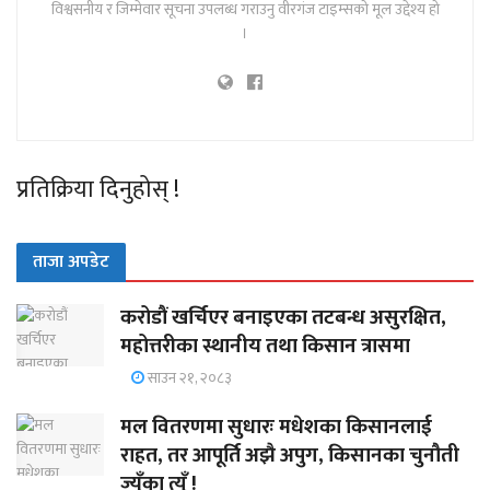
विश्वसनीय र जिम्मेवार सूचना उपलब्ध गराउनु वीरगंज टाइम्सको मूल उद्देश्य हो
।
प्रतिक्रिया दिनुहोस् !
ताजा अपडेट
करोडौं खर्चिएर बनाइएका तटबन्ध असुरक्षित,
महोत्तरीका स्थानीय तथा किसान त्रासमा
साउन २१, २०८३
मल वितरणमा सुधारः मधेशका किसानलाई
राहत, तर आपूर्ति अझै अपुग, किसानका चुनौती
ज्यूँका त्यूँ !