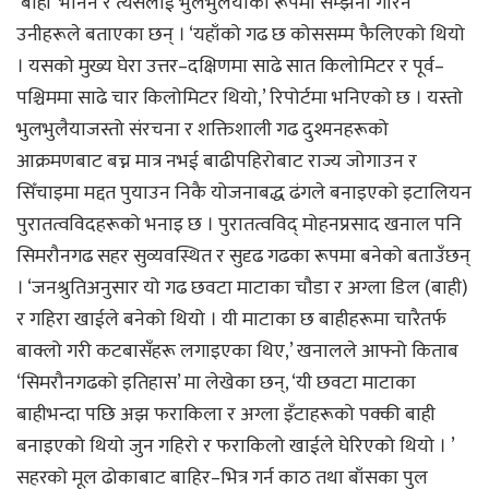
‘बाही’ भनिने र त्यसलाई भुलभुलैयाका रूपमा सम्झना गरिने
उनीहरूले बताएका छन् । ‘यहाँको गढ छ कोससम्म फैलिएको थियो
। यसको मुख्य घेरा उत्तर–दक्षिणमा साढे सात किलोमिटर र पूर्व–
पश्चिममा साढे चार किलोमिटर थियो,’ रिपोर्टमा भनिएको छ । यस्तो
भुलभुलैयाजस्तो संरचना र शक्तिशाली गढ दुश्मनहरूको
आक्रमणबाट बच्न मात्र नभई बाढीपहिरोबाट राज्य जोगाउन र
सिँचाइमा मद्दत पुयाउन निकै योजनाबद्ध ढंगले बनाइएको इटालियन
पुरातत्वविदहरूको भनाइ छ । पुरातत्वविद् मोहनप्रसाद खनाल पनि
सिमरौनगढ सहर सुव्यवस्थित र सुदृढ गढका रूपमा बनेको बताउँछन्
। ‘जनश्रुतिअनुसार यो गढ छवटा माटाका चौडा र अग्ला डिल (बाही)
र गहिरा खाईले बनेको थियो । यी माटाका छ बाहीहरूमा चारैतर्फ
बाक्लो गरी कटबासँहरू लगाइएका थिए,’ खनालले आफ्नो किताब
‘सिमरौनगढको इतिहास’ मा लेखेका छन्, ‘यी छवटा माटाका
बाहीभन्दा पछि अझ फराकिला र अग्ला इँटाहरूको पक्की बाही
बनाइएको थियो जुन गहिरो र फराकिलो खाईले घेरिएको थियो । ’
सहरको मूल ढोकाबाट बाहिर–भित्र गर्न काठ तथा बाँसका पुल