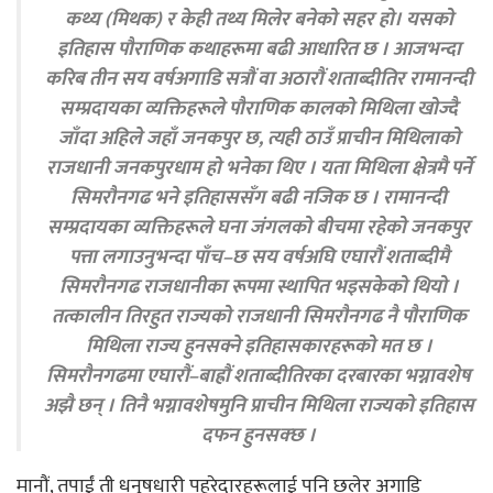
कथ्य (मिथक) र केही तथ्य मिलेर बनेको सहर हो। यसको
इतिहास पौराणिक कथाहरूमा बढी आधारित छ । आजभन्दा
करिब तीन सय वर्षअगाडि सत्रौं वा अठारौं शताब्दीतिर रामानन्दी
सम्प्रदायका व्यक्तिहरूले पौराणिक कालको मिथिला खोज्दै
जाँदा अहिले जहाँ जनकपुर छ, त्यही ठाउँ प्राचीन मिथिलाको
राजधानी जनकपुरधाम हो भनेका थिए । यता मिथिला क्षेत्रमै पर्ने
सिमरौनगढ भने इतिहाससँग बढी नजिक छ । रामानन्दी
सम्प्रदायका व्यक्तिहरूले घना जंगलको बीचमा रहेको जनकपुर
पत्ता लगाउनुभन्दा पाँच–छ सय वर्षअघि एघारौं शताब्दीमै
सिमरौनगढ राजधानीका रूपमा स्थापित भइसकेको थियो ।
तत्कालीन तिरहुत राज्यको राजधानी सिमरौनगढ नै पौराणिक
मिथिला राज्य हुनसक्ने इतिहासकारहरूको मत छ ।
सिमरौनगढमा एघारौं–बाह्रौं शताब्दीतिरका दरबारका भग्नावशेष
अझै छन् । तिनै भग्नावशेषमुनि प्राचीन मिथिला राज्यको इतिहास
दफन हुनसक्छ ।
मानौं, तपाईं ती धनुषधारी पहरेदारहरूलाई पनि छलेर अगाडि