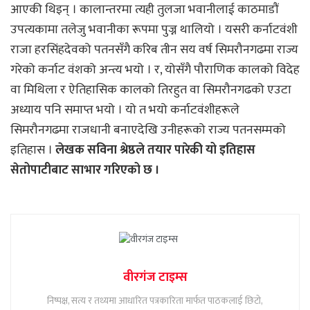
आएकी थिइन् । कालान्तरमा त्यही तुलजा भवानीलाई काठमाडौं
उपत्यकामा तलेजु भवानीका रूपमा पुज्न थालियो । यसरी कर्नाटवंशी
राजा हरसिंहदेवको पतनसँगै करिब तीन सय वर्ष सिमरौनगढमा राज्य
गरेको कर्नाट वंशको अन्त्य भयो । र, योसँगै पौराणिक कालको विदेह
वा मिथिला र ऐतिहासिक कालको तिरहुत वा सिमरौनगढको एउटा
अध्याय पनि समाप्त भयो । यो त भयो कर्नाटवंशीहरूले
सिमरौनगढमा राजधानी बनाएदेखि उनीहरूको राज्य पतनसम्मको
इतिहास ।
लेखक सविना श्रेष्ठले तयार पारेकी यो इतिहास
सेतोपाटीबाट साभार गरिएको छ ।
वीरगंज टाइम्स
निष्पक्ष, सत्य र तथ्यमा आधारित पत्रकारिता मार्फत पाठकलाई छिटो,