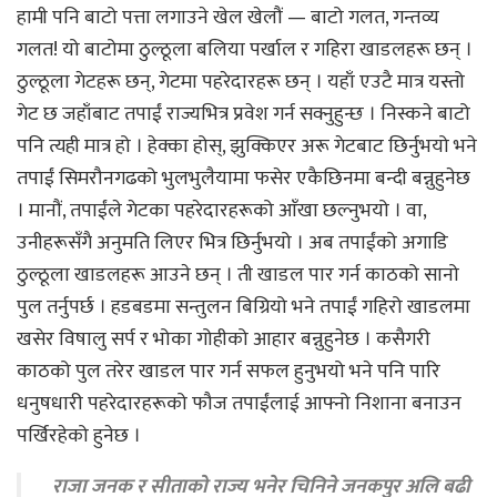
हामी पनि बाटो पत्ता लगाउने खेल खेलौं — बाटो गलत, गन्तव्य
गलत! यो बाटोमा ठुल्ठूला बलिया पर्खाल र गहिरा खाडलहरू छन् ।
ठुल्ठूला गेटहरू छन्, गेटमा पहरेदारहरू छन् । यहाँ एउटै मात्र यस्तो
गेट छ जहाँबाट तपाईं राज्यभित्र प्रवेश गर्न सक्नुहुन्छ । निस्कने बाटो
पनि त्यही मात्र हो । हेक्का होस्, झुक्किएर अरू गेटबाट छिर्नुभयो भने
तपाईं सिमरौनगढको भुलभुलैयामा फसेर एकैछिनमा बन्दी बन्नुहुनेछ
। मानौं, तपाईंले गेटका पहरेदारहरूको आँखा छल्नुभयो । वा,
उनीहरूसँगै अनुमति लिएर भित्र छिर्नुभयो । अब तपाईंको अगाडि
ठुल्ठूला खाडलहरू आउने छन् । ती खाडल पार गर्न काठको सानो
पुल तर्नुपर्छ । हडबडमा सन्तुलन बिग्रियो भने तपाईं गहिरो खाडलमा
खसेर विषालु सर्प र भोका गोहीको आहार बन्नुहुनेछ । कसैगरी
काठको पुल तरेर खाडल पार गर्न सफल हुनुभयो भने पनि पारि
धनुषधारी पहरेदारहरूको फौज तपाईंलाई आफ्नो निशाना बनाउन
पर्खिरहेको हुनेछ ।
राजा जनक र सीताको राज्य भनेर चिनिने जनकपुर अलि बढी