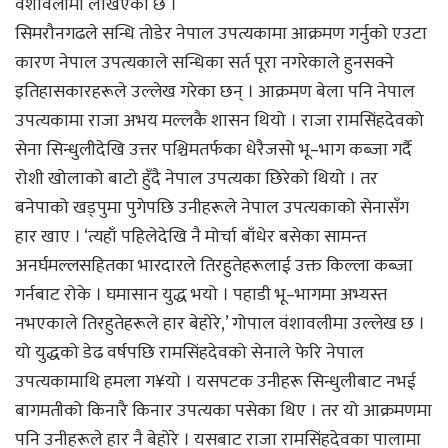
वंशावलीमा लेखिएको छ ।
सिमरौनगढले सन्धि तोडेर नेपाल उपत्यकामा आक्रमण गर्नुको एउटा
कारण नेपाल उपत्यकाले सन्धिका सर्त पूरा नगरेकाले हुनसक्ने
इतिहासकारहरूले उल्लेख गरेका छन् । आक्रमण बेला पनि नेपाल
उपत्यकामा राजा अभय मल्लकै शासन थियो । राजा रामसिंहदेवको
सेना सिन्धुलीदेखि उत्तर पश्चिमतर्फका धेरैजसो भू–भाग कब्जा गर्दै
रोशी खोलाको बाटो हुँदै नेपाल उपत्यका छिरेको थियो । तर
बनेपाको खड्पुमा पुगेपछि उनीहरूले नेपाल उपत्यकाको सेनासँग
हार खाए । ‘त्यहाँ पहिलेदेखि नै मोर्चा बाँधेर बसेका सामन्त
अनर्घमल्लसहितका भारदारले तिरहुतेहरूलाई उक्त किल्ला कब्जा
गर्नबाट रोके । घमासान युद्ध भयो । पहाडी भू–भागमा अभ्यस्त
नभएकाले तिरहुतेहरूले हार बेहोरे,’ गोपाल वंशावलीमा उल्लेख छ ।
यो युद्धको डेढ वर्षपछि रामसिंहदेवको सेनाले फेरि नेपाल
उपत्यकामाथि हमला ग¥यो । यसपटक उनीहरू सिन्धुलीबाट नभई
बागमतीको किनारै किनार उपत्यका पसेका थिए । तर यो आक्रमणमा
पनि उनीहरूले हार नै बेहोरे । यसबाट राजा रामसिंहदेवका पालामा