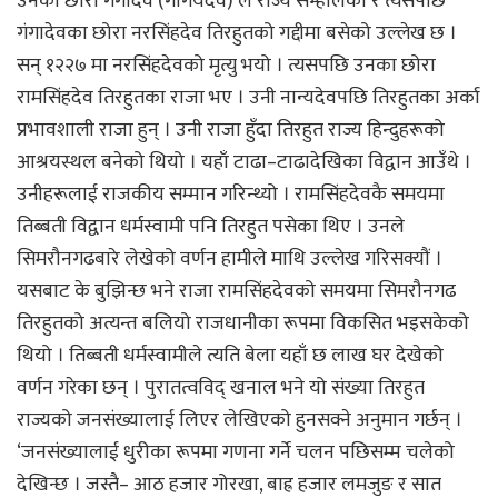
उनका छोरा गंगादेव (गांगेयदेव) ले राज्य सम्हालेको र त्यसपछि
गंगादेवका छोरा नरसिंहदेव तिरहुतको गद्दीमा बसेको उल्लेख छ ।
सन् १२२७ मा नरसिंहदेवको मृत्यु भयो । त्यसपछि उनका छोरा
रामसिंहदेव तिरहुतका राजा भए । उनी नान्यदेवपछि तिरहुतका अर्का
प्रभावशाली राजा हुन् । उनी राजा हुँदा तिरहुत राज्य हिन्दुहरूको
आश्रयस्थल बनेको थियो । यहाँ टाढा–टाढादेखिका विद्वान आउँथे ।
उनीहरूलाई राजकीय सम्मान गरिन्थ्यो । रामसिंहदेवकै समयमा
तिब्बती विद्वान धर्मस्वामी पनि तिरहुत पसेका थिए । उनले
सिमरौनगढबारे लेखेको वर्णन हामीले माथि उल्लेख गरिसक्यौं ।
यसबाट के बुझिन्छ भने राजा रामसिंहदेवको समयमा सिमरौनगढ
तिरहुतको अत्यन्त बलियो राजधानीका रूपमा विकसित भइसकेको
थियो । तिब्बती धर्मस्वामीले त्यति बेला यहाँ छ लाख घर देखेको
वर्णन गरेका छन् । पुरातत्वविद् खनाल भने यो संख्या तिरहुत
राज्यको जनसंख्यालाई लिएर लेखिएको हुनसक्ने अनुमान गर्छन् ।
‘जनसंख्यालाई धुरीका रूपमा गणना गर्ने चलन पछिसम्म चलेको
देखिन्छ । जस्तै– आठ हजार गोरखा, बाह्र हजार लमजुङ र सात