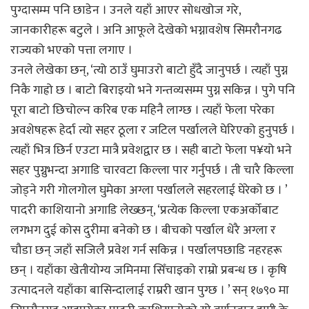
पुग्दासम्म पनि छाडेन । उनले यहाँ आएर सोधखोज गरे,
जानकारीहरू बटुले । अनि आफूले देखेको भग्नावशेष सिमरौनगढ
राज्यको भएको पत्ता लगाए ।
उनले लेखेका छन्, ‘त्यो ठाउँ घुमाउरो बाटो हुँदै जानुपर्छ । त्यहाँ पुग्न
निकै गाह्रो छ । बाटो बिराइयो भने गन्तव्यसम्म पुग्न सकिन्न । पुगे पनि
पूरा बाटो छिचोल्न करिब एक महिनै लाग्छ । त्यहाँ फेला परेका
अवशेषहरू हेर्दा त्यो सहर ठूला र जटिल पर्खालले घेरिएको हुनुपर्छ ।
त्यहाँ भित्र छिर्न एउटा मात्रै प्रवेशद्वार छ । सही बाटो फेला प¥यो भने
सहर पुग्नुभन्दा अगाडि चारवटा किल्ला पार गर्नुपर्छ । ती चारै किल्ला
जोड्ने गरी गोलगोल घुमेका अग्ला पर्खालले सहरलाई घेरेको छ । ’
पादरी काशियानो अगाडि लेख्छन्, ‘प्रत्येक किल्ला एकअर्कोबाट
लगभग दुई कोस दुरीमा बनेको छ । बीचको पर्खाल धेरै अग्ला र
चौडा छन् जहाँ सजिलै प्रवेश गर्न सकिन्न । पर्खालपछाडि नहरहरू
छन् । यहाँका खेतीयोग्य जमिनमा सिँचाइको राम्रो प्रबन्ध छ । कृषि
उत्पादनले यहाँका बासिन्दालाई राम्ररी खान पुग्छ । ’ सन् १७९० मा