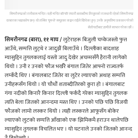
सिमरौनगढको रानीवास मन्दिर। यही मन्दिर वरिपरि एघारौं शताब्दीमा तिरहुतको राजधानी रहेको सिमरौनगढ
दरबारका भग्नावशेष छन्। यो तस्बिर 'घुमन्ते' समूहका कञ्चन राईले खिचेका हुन्। उनकै अनुमतिमा प्रकाशन गरेको
सेतोपाटीबाट हामीले साभार गरेका छौं ।
सिमरौनगढ (बारा), ११ माघ /
लुटेराहरू बिजुली चम्केजस्तो फुत्त
आउँथे, सम्पत्ति लुट्थे र जादुझैं बिलाउँथे । दिल्लीका बादशाह
ग्यासुद्दिन तुगलकलाई यस्तो जादु देखेर अचम्मसँगै हैरानी लागेको
थियो । उनी र उनको फौज भर्खरै बंगाल जितेर आफ्नो राज्यतर्फ
लम्कँदै थिए । बंगालबाट जितेर वा लुटेर ल्याएको अथाह सम्पत्ति
उनीहरूसँग थियो । यो चौधौं शताब्दीतिरको कुरा हो । बंगालबाट
गंगा नदीको किनारै किनार दिल्ली फर्कंदै गरेका ग्यासुद्दिन तुगलक
त्यति बेला जितको आनन्दमा मस्त थिए । उनको पछि पछि विजयी
फौजको लामो लस्कर थियो । त्यही लस्करले आफूसँग बोकेर
ल्याएको लुटको सम्पत्ति आँखाको एक झिमिकमै हराउन थालेपछि
ग्यासुद्दिन तुगलक विचलित भए । यो घटनाले उनको जितको आनन्द