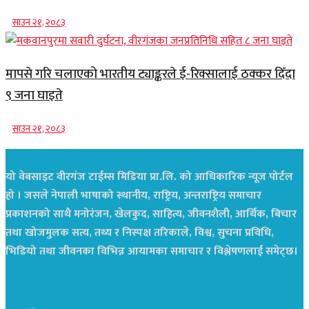
साउन २१, २०८३
मापसे गरि चलाएको भारतीय ट्याङ्करले ई-रिक्सालाई ठक्कर दिँदा
९ जना घाइते
साउन २१, २०८३
यो वेबसाइट वीरगंज टाईम्स मिडिया प्रा.लि. को आधिकारिक न्यूज पोर्टल
हो । जसले नेपाली भाषाको स्थानीय, राष्ट्रिय, अन्तराष्ट्रिय समाचार
प्रकाशनको साथै मनोरंजन, खेलकुद, साहित्य, जीवनशैली, आर्थिक, बिचार
तथा खोजमुलक सत्य, तथ्य र निस्पक्ष तरिकाले, विश्व, सुचना प्रविधि,
भिडियो तथा जीवनका विभिन्न आयामका समाचार र विश्लेषणलाई समेट्छ।