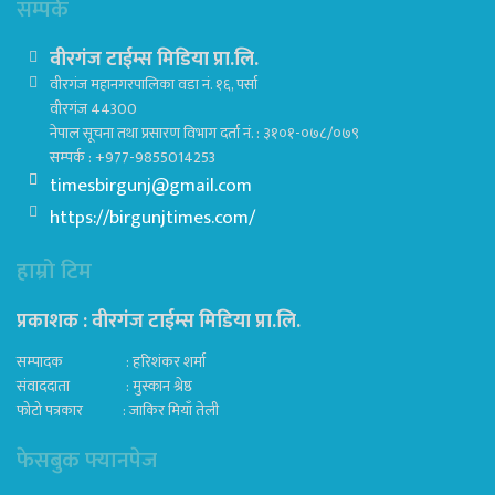
सम्पर्क
वीरगंज टाईम्स मिडिया प्रा.लि.
वीरगंज महानगरपालिका वडा नं. १६, पर्सा
वीरगंज 44300
नेपाल सूचना तथा प्रसारण विभाग दर्ता नं. : ३१०१-०७८/०७९
सम्पर्क : +977-9855014253
timesbirgunj@gmail.com
https://birgunjtimes.com/
हाम्रो टिम
प्रकाशक : वीरगंज टाईम्स मिडिया प्रा‍.लि.
सम्पादक : हरिशंकर शर्मा
संवाददाता : मुस्कान श्रेष्ठ
फोटो पत्रकार : जाकिर मियाँ तेली
फेसबुक फ्यानपेज