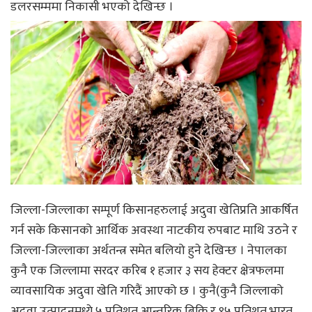
डलरसम्ममा निकासी भएको देखिन्छ ।
जिल्ला-जिल्लाका सम्पूर्ण किसानहरुलाई अदुवा खेतिप्रति आकर्षित
गर्न सके किसानको आर्थिक अवस्था नाटकीय रुपबाट माथि उठने र
जिल्ला-जिल्लाका अर्थतन्त्र समेत बलियो हुने देखिन्छ । नेपालका
कुनै एक जिल्लामा सरदर करिब १ हजार ३ सय हेक्टर क्षेत्रफलमा
व्यावसायिक अदुवा खेति गरिदैं आएको छ । कुनै(कुनै जिल्लाको
अदुवा उत्पादनमध्ये ५ प्रतिशत आन्तरिक बिक्रि र ९५ प्रतिशत भारत,