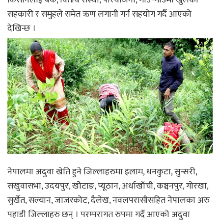
किसानलाई बैंक, वितीय संस्था, परियोजना, गाउँ-गाँउमा खुलेका
सहकारी र समुहले समेत ऋण लगानी गर्न सहयोग गर्दै आएको
देखिन्छ ।
नेपालमा अदुवा खेति हुने जिल्लाहरुमा इलाम, धनकुटा, सुन्सरी,
सखुवासभा, उदयपुर, खोेटाङ, प्यूठान, अर्धाखाँची, कञ्चनपुर, गोरखा,
सुर्खेत, सल्यान, जाजरकोट, दैलेख, नवलपरासीसहित नेपालका अरु
पहाडी जिल्लाहरु छन् । परम्परागत रुपमा गर्दै आएको अदुवा