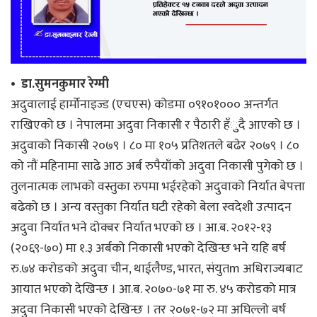
• डा.सुमनकुमार रेग्मी
अदुवालाई हार्मोनाइज्ड (एचएस) कोडमा ०९१०१००० अन्तर्गत
राखिएको छ । नेपालमा अदुवा निकासी र पैठारी हँुुदै आएको छ ।
अदुवाको निकासी २०७९ । ८० मा १०५ प्रतिशतले बढेर २०७९ । ८०
को नौं महिनामा साढे आठ अर्ब रुपैयाँको अदुवा निकासी पुगेको छ ।
तुलनात्मक लाभको वस्तुका रुपमा भईरहेको अदुवाको निर्यात बेपत्ता
बढेको छ । अन्य वस्तुका निर्यात घटी रहेको बेला स्वदेशी उत्पादन
अदुवा निर्यात भने दोक्बर निर्यात भएको छ । आ.ब. २०१२-१३
(२०६९-७०) मा १.३ अर्बको निकासी भएको देखिन्छ भने यहि बर्ष
रु.७४ करोडको अदुवा चीन, थाईलैण्ड, भारत, संयुतm अधिराज्यबाट
आयात भएको देखिन्छ । आ.ब. २०७०-७१ मा रु. ४५ करोडको मात्र
अदुवा निकासी भएको देखिन्छ । तर २०७१-७२ मा अघिल्लो बर्ष