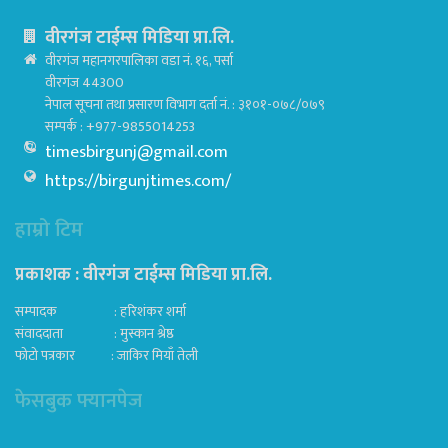
वीरगंज टाईम्स मिडिया प्रा.लि.
वीरगंज महानगरपालिका वडा नं. १६, पर्सा
वीरगंज 44300
नेपाल सूचना तथा प्रसारण विभाग दर्ता नं. : ३१०१-०७८/०७९
सम्पर्क : +977-9855014253
timesbirgunj@gmail.com
https://birgunjtimes.com/
हाम्रो टिम
प्रकाशक : वीरगंज टाईम्स मिडिया प्रा‍.लि.
सम्पादक : हरिशंकर शर्मा
संवाददाता : मुस्कान श्रेष्ठ
फोटो पत्रकार : जाकिर मियाँ तेली
फेसबुक फ्यानपेज