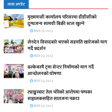
ताजा अपडेट
मुख्यमन्त्री कार्यालय परिसरमा डीडीसीको
दुग्धजन्य सामग्री बिक्री स्टल खुल्ने
साउन २३, २०८३
लेनदेन विवादबारे भएको सहमति खारेजको माग
गर्दै प्रदर्शन
साउन २३, २०८३
ढल्केबरमै ट्रमा सेन्टर निर्माणको माग गर्दै
आन्दोलनको घोषणा
साउन २३, २०८३
ट्याङ्करबाट तेल चोरेको आरोपमा पम्पका
सञ्चालकसहित सातजना पक्राउ
साउन २३, २०८३