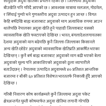
सामुहिक अदुवा खेतिको प्रचलन रहेको छ । जिल्लामा अदुवाको
बीउखेति पनि गरिदै आएको छ । आवश्यक मात्रामा मलजल, गोडमेल,
र सिँचाई पुग्यो भने गुणस्तरीय अदुवा उत्पादन हुन जान्छ । विगत
केहि बर्षदेखि बाह्य बजारबाट अदुवाको माग अत्याधिक रुपमा आउन
थालेपछि नेपालका अदुवा खेति हुने पाहाडी जिल्लाबाट यसको
व्यावसायिक खेति फस्टाएको देखिन्छ । भारत, बंगलादेशलगायतका
देशमा अदुवाको माग बढेपछि कुनै जिल्ला-जिल्लाका किसानले
अन्य खेति छोडेर अदुवाको व्यावसायिक खेतिप्रति आकर्षित भएका
देखिन्छन् । कुनै बर्ष बाह्य बजारबाट अदुवाको माग बढी भएको बेला
अदुवाको मूल्य पनि आकाशिएको अदुवाको ठूला व्यापारीले
बताउँदछन् । नेपालमा उत्पादित अदुवामध्ये ४० प्रतिशत आन्तरिक
बजारमा र बाँकी ६० प्रतिशत विशेषःत भारततर्फ निकासी हुँदै आएको
देखिन्छ ।
गरिबी निवारण कोष कार्यक्रमले कुनै जिल्लामा अदुवा पकेट
क्षेत्रअन्तर्गत घुम्ती कोषमार्फत अदुवा खेतिमा लगानी गरेपछि