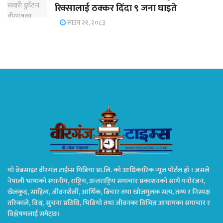
रिक्सालाई ठक्कर दिँदा ९ जना घाइते
साउन २१, २०८३
यो वेबसाइट वीरगंज टाईम्स मिडिया प्रा.लि. को आधिकारिक न्यूज पोर्टल हो । जसले
नेपाली भाषाको स्थानीय, राष्ट्रिय, अन्तराष्ट्रिय समाचार प्रकाशनको साथै मनोरंजन,
खेलकुद, साहित्य, जीवनशैली, आर्थिक, बिचार तथा खोजमुलक सत्य, तथ्य र निस्पक्ष
तरिकाले, विश्व, सुचना प्रविधि, भिडियो तथा जीवनका विभिन्न आयामका समाचार र
विश्लेषणलाई समेट्छ।